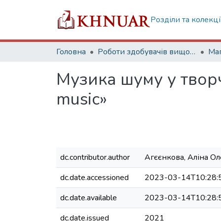
Розділи та колекці
Головна
Роботи здобувачів вищої освіти
Маг
Музика шуму у твор
music»
dc.contributor.author
Агєєнкова, Аліна Ол
dc.date.accessioned
2023-03-14T10:28:
dc.date.available
2023-03-14T10:28:
dc.date.issued
2021