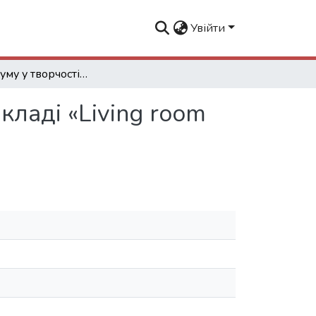
Увійти
Музика шуму у творчості Джона Кейджа на прикладі «Living room music»
ладі «Living room