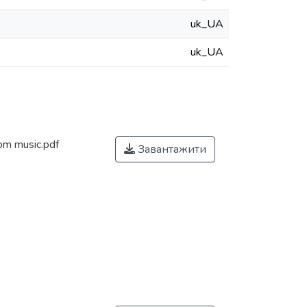
uk_UA
uk_UA
m music.pdf
Завантажити