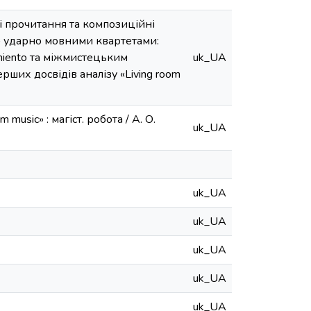
кі прочитання та композиційні
c» ударно мовними квартетами:
iento та міжмистецьким
uk_UA
ерших досвідів аналізу «Living room
usic» : магіст. робота / А. О.
uk_UA
uk_UA
uk_UA
uk_UA
uk_UA
uk_UA