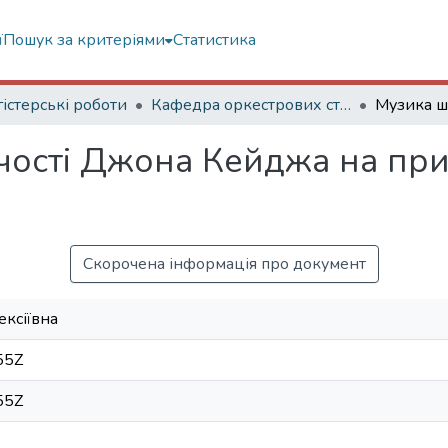
ї
Пошук за критеріями
Статистика
істерські роботи
Кафедра оркестрових струнних інструментів
чості Джона Кейджа на прик
Скорочена інформація про документ
ексіївна
55Z
55Z