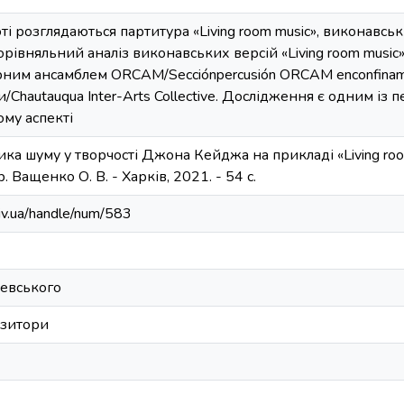
оті розглядаються партитура «Living room music», виконавсь
порівняльний аналіз виконавських версій «Living room musi
ним ансамблем ORCAM/Secciónpercusión ORCAM enconfinam
Chautauqua Inter-Arts Collective. Дослідження є одним із п
ому аспекті
ка шуму у творчості Джона Кейджа на прикладі «Living room m
. Ващенко О. В. - Харків, 2021. - 54 с.
kiv.ua/handle/num/583
ревського
озитори