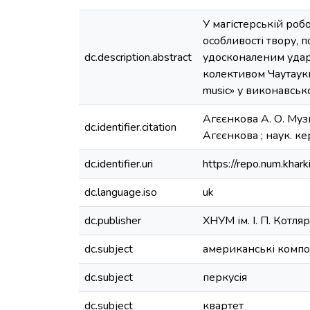
У магістерській роб
особливості твору, 
dc.description.abstract
удосконаленим удар
колективом Чаутауки/
music» у виконавськ
Агєєнкова А. О. Музи
dc.identifier.citation
Агєєнкова ; наук. кер
dc.identifier.uri
https://repo.num.khar
dc.language.iso
uk
dc.publisher
ХНУМ ім. І. П. Котля
dc.subject
американські комп
dc.subject
перкусія
dc.subject
квартет