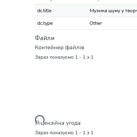
dc.title
Музика шуму у творч
dc.type
Other
Файли
Контейнер файлів
Зараз показуємо
1 - 1 з 1
Вантажиться...
Ліцензійна угода
Зараз показуємо
1 - 1 з 1