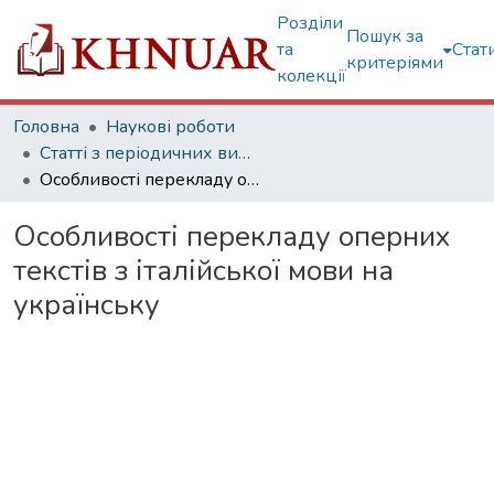
Розділи
Пошук за
та
Стат
критеріями
колекції
Головна
Наукові роботи
Статті з періодичних видань
Особливості перекладу оперних текстів з італійської мови на українську
Особливості перекладу оперних
текстів з італійської мови на
українську