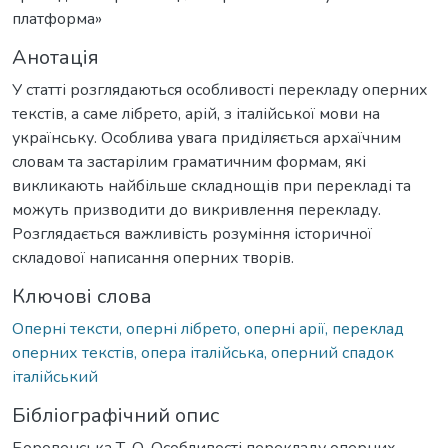
платформа»
Анотація
У статті розглядаються особливості перекладу оперних
текстів, а саме лібрето, арій, з італійської мови на
українську. Особлива увага приділяється архаїчним
словам та застарілим граматичним формам, які
викликають найбільше складнощів при перекладі та
можуть призводити до викривлення перекладу.
Розглядається важливість розуміння історичної
складової написання оперних творів.
Ключові слова
Оперні тексти, оперні лібрето, оперні арії, переклад
оперних текстів, опера італійська, оперний спадок
італійський
Бібліографічний опис
Боровенська Т. О. Особливості перекладу оперних