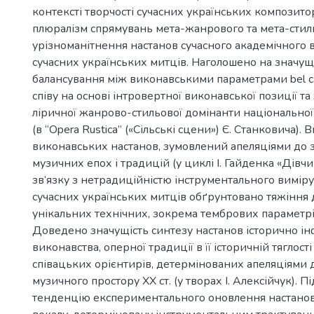
контексті творчості сучасних українських композит
плюралізм спрямувань мета-жанрового та мета-стил
урізноманітнення настанов сучасного академічного в
сучасних українських митців. Наголошено на значущ
балансування між виконавськими параметрами bel c
співу на основі інтровертної виконавської позиції т
ліричної жанрово-стильової домінанти національної
(в “Opera Rustica” («Сільські сцени») Є. Станковича).
виконавських настанов, зумовлений апеляціями до з
музичних епох і традицій (у циклі І. Гайденка «Дівчи
зв’язку з нетрадиційністю інструментального вимір
сучасних українських митців обґрунтовано тяжіння
1
унікальних технічних, зокрема тембрових параметрі
Доведено значущість синтезу настанов історично і
виконавства, оперної традиції в її історичній тяглості
співацьких орієнтирів, детермінованих апеляціями 
музичного простору XX cт. (у творах І. Алексійчук). 
тенденцію експериментального оновлення настанов