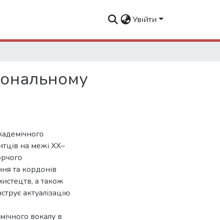
Увійти
ціональному
кадемічного
итців на межі XX–
орчого
ння та кордонів
мистецтв, а також
струє актуалізацію
мічного вокалу в