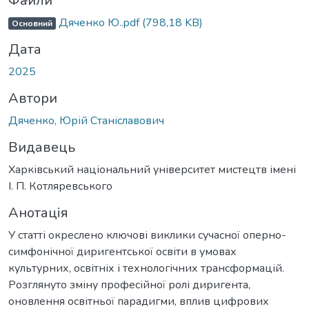
ься...
Файли
Дяченко Ю..pdf
(798,18 KB)
Основний
Дата
2025
Автори
Дяченко, Юрій Станіславович
Видавець
Харківський національний університет мистецтв імені
І. П. Котляревського
Анотація
У статті окреслено ключові виклики сучасної оперно-
симфонічної диригентської освіти в умовах
культурних, освітніх і технологічних трансформацій.
Розглянуто зміну професійної ролі диригента,
оновлення освітньої парадигми, вплив цифрових