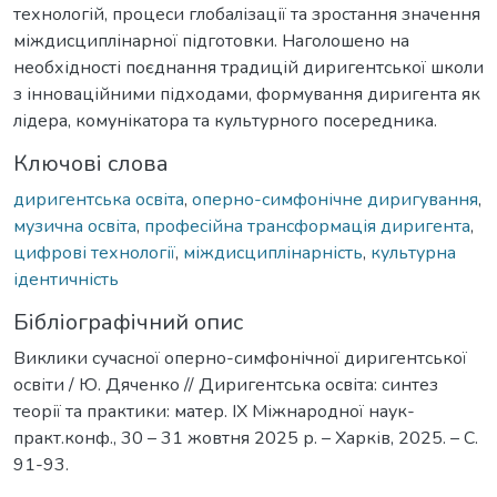
технологій, процеси глобалізації та зростання значення
міждисциплінарної підготовки. Наголошено на
необхідності поєднання традицій диригентської школи
з інноваційними підходами, формування диригента як
лідера, комунікатора та культурного посередника.
Ключові слова
диригентська освіта
,
оперно-симфонічне диригування
,
музична освіта
,
професійна трансформація диригента
,
цифрові технології
,
міждисциплінарність
,
культурна
ідентичність
Бібліографічний опис
Виклики сучасної оперно-симфонічної диригентської
освіти / Ю. Дяченко // Диригентська освіта: синтез
теорії та практики: матер. ІХ Міжнародної наук-
практ.конф., 30 – 31 жовтня 2025 р. – Харків, 2025. – С.
91-93.