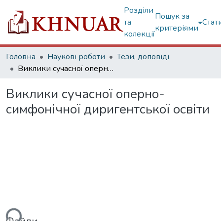
Розділи
Пошук за
та
Стат
критеріями
колекції
Головна
Наукові роботи
Тези, доповіді
Виклики сучасної оперно-симфонічної диригентської освіти
Виклики сучасної оперно-
симфонічної диригентської освіти