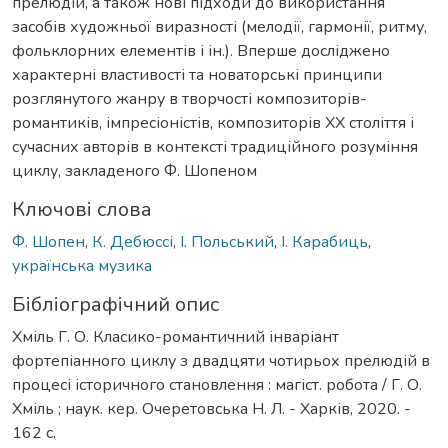
прелюдій, а також нові підходи до використання
засобів художньої виразності (мелодії, гармонії, ритму,
фольклорних елементів і ін.). Вперше досліджено
характерні властивості та новаторські принципи
розглянутого жанру в творчості композиторів-
романтиків, імпресіоністів, композиторів ХХ століття і
сучасних авторів в контексті традиційного розуміння
циклу, закладеного Ф. Шопеном
Ключові слова
Ф. Шопен
,
К. Дебюссі
,
І. Польський
,
І. Карабиць
,
українська музика
Бібліографічний опис
Хміль Г. О. Класико-романтичний інваріант
фортепіанного циклу з двадцяти чотирьох прелюдій в
процесі історичного становлення : магіст. робота / Г. О.
Хміль ; наук. кер. Очеретовська Н. Л. - Харків, 2020. -
162 с.