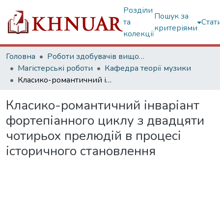
Розділи
Пошук за
та
Стат
критеріями
колекції
Головна
Роботи здобувачів вищої освіти
Магістерські роботи
Кафедра теорії музики
Класико-романтичний інваріант фортепіанного циклу з двадцяти чотирьох прелюдій в процесі історичного становлення
Класико-романтичний інваріант
фортепіанного циклу з двадцяти
чотирьох прелюдій в процесі
історичного становлення