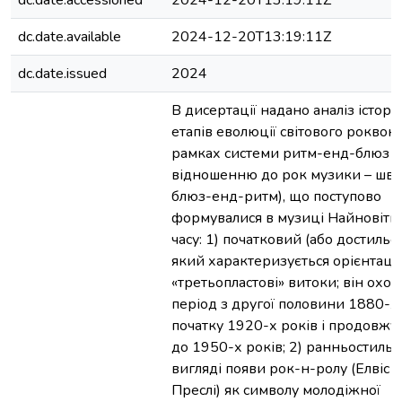
dc.date.accessioned
2024-12-20T13:19:11Z
dc.date.available
2024-12-20T13:19:11Z
dc.date.issued
2024
В дисертації надано аналіз істор
етапів еволюції світового роквока
рамках системи ритм-енд-блюз (
відношенню до рок музики – шв
блюз-енд-ритм), що поступово
формувалися в музиці Найновітн
часу: 1) початковий (або достильо
який характеризується орієнтаці
«третьопластові» витоки; він охо
період з другої половини 1880-х
початку 1920-х років і продовжу
до 1950-х років; 2) ранньостильо
вигляді появи рок-н-ролу (Елвіс
Преслі) як символу молодіжної