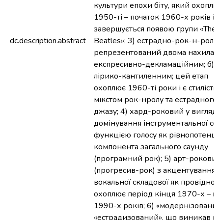
культури епохи біту, який охоплю
1950-ті – початок 1960-х років і
завершується появою групи «The
dc.description.abstract
Beatles»; 3) естрадно-рок-н-роль
репрезентований двома нахилами
експресивно-декламаційним; б)
лірико-кантиленним; цей етап
охоплює 1960-ті роки і є стиліст
мікстом рок-нролу та естрадного
джазу; 4) хард-роковий у вигляді
домінування інструментальної cф
функцією голосу як рівнопотенц
компонента загального саунду
(програмний рок); 5) арт-рокови
(прогресив-рок) з акцентування
вокальної складової як провідної,
охоплює період кінця 1970-х – п
1990-х років; 6) «модернізовани
«естрадизований», що виникав пі