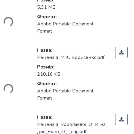
Вантажиться...
Розмір:
5,31 MB
Формат:
Adobe Portable Document
Format
Назва:
Рецензія_М.Ю.Борисенко.pdf
Вантажиться...
Розмір:
210,16 KB
Формат:
Adobe Portable Document
Format
Назва:
Рецензія_Воропаєвої_О_В_на_
дис_Яхно_О_І_orig.pdf