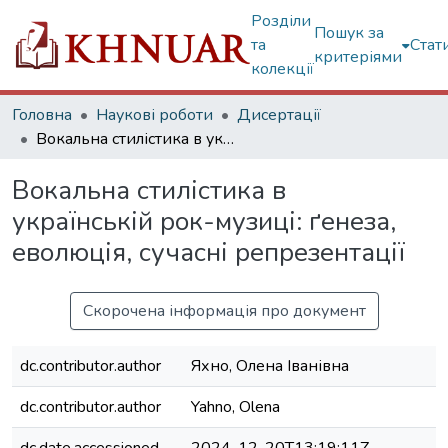
Розділи
Пошук за
та
Стат
критеріями
колекції
Головна
Наукові роботи
Дисертації
Вокальна стилістика в українській рок-музиці: ґенеза, еволюція, сучасні репрезентації
Вокальна стилістика в
українській рок-музиці: ґенеза,
еволюція, сучасні репрезентації
Скорочена інформація про документ
dc.contributor.author
Яхно, Олена Іванівна
dc.contributor.author
Yahno, Olena