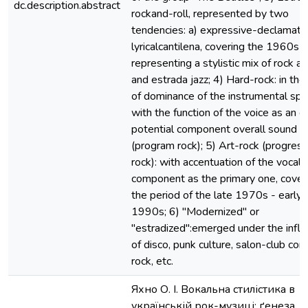
dc.description.abstract
rockand-roll, represented by two
tendencies: a) expressive-declamator
lyricalcantilena, covering the 1960s 
representing a stylistic mix of rock an
and estrada jazz; 4) Hard-rock: in the
of dominance of the instrumental sp
with the function of the voice as an e
potential component overall sound
(program rock); 5) Art-rock (progress
rock): with accentuation of the vocal
component as the primary one, cover
the period of the late 1970s - early
1990s; 6) "Modernized" or
"estradized":emerged under the infl
of disco, punk culture, salon-club cor
rock, etc.
Яхно О. І. Вокальна стилістика в
українській рок-музиці: ґенеза,