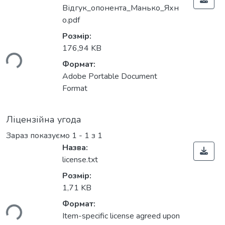
Відгук_опонента_Манько_Яхн
Вантажиться...
о.pdf
Розмір:
176,94 KB
Формат:
Adobe Portable Document
Format
Ліцензійна угода
Зараз показуємо
1 - 1 з 1
Назва:
license.txt
Вантажиться...
Розмір:
1,71 KB
Формат:
Item-specific license agreed upon