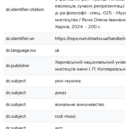
еволюція, сучасні репрезентації : ди
dc.identifier.citation
д-ра філософії : спец.: 025 - Музи
мистецтво / Яхно Олена Іванівна. 
Харків, 2024. - 200 с.
dc.identifier.uri
https://repo.num.kharkiv.ua/handle/
dc.language.iso
uk
Харківський національний уніве
dc.publisher
мистецтв імені І. П. Котляревсько
dc.subject
рок-музика
dc.subject
джаз
dc.subject
вокальне виконавство
dc.subject
rock music
dc.subject
jazz