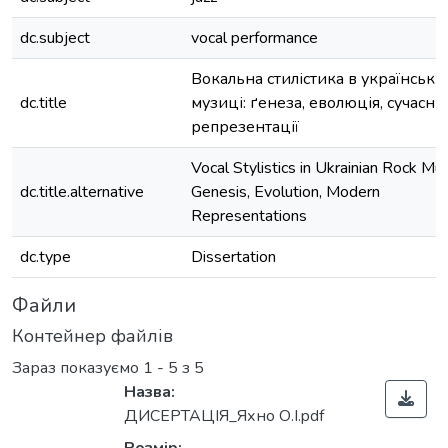
dc.subject
vocal performance
Вокальна стилістика в українські
dc.title
музиці: ґенеза, еволюція, сучасні
репрезентації
Vocal Stylistics in Ukrainian Rock Mus
dc.title.alternative
Genesis, Evolution, Modern
Representations
dc.type
Dissertation
Файли
Контейнер файлів
Зараз показуємо
1 - 5 з 5
Назва:
ДИСЕРТАЦІЯ_Яхно О.І.pdf