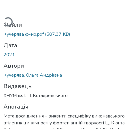
житься...
Файли
Кучерява ф-но.pdf
(587,37 KB)
Дата
2021
Автори
Кучерява, Ольга Андріївна
Видавець
ХНУМ ім. І. П. Котляревського
Анотація
Мета дослідження – виявити специфіку виконавського
втілення циклічності у фортепіанній творчості Ц. Кюї та