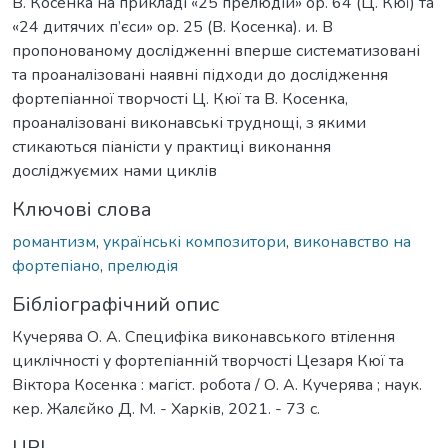
В. Косенка на прикладі «25 прелюдій» ор. 64 (Ц. Кюї) та
«24 дитячих п’єси» ор. 25 (В. Косенка). и. В
пропонованому дослідженні вперше систематизовані
та проаналізовані наявні підходи до дослідження
фортепіанної творчості Ц. Кюї та В. Косенка,
проаналізовані виконавські труднощі, з якими
стикаються піаністи у практиці виконання
досліджуємих нами циклів
Ключові слова
романтизм
,
українські композитори
,
виконавство на
фортепіано
,
прелюдія
Бібліографічний опис
Кучерява О. А. Специфіка виконавського втілення
циклічності у фортепіанній творчості Цезаря Кюї та
Віктора Косенка : магіст. робота / О. А. Кучерява ; наук.
кер. Жалєйко Д. М. - Харків, 2021. - 73 с.
URI