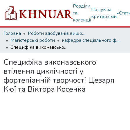
Розділи
Пошук за
та
Стат
критеріями
колекції
Головна
Роботи здобувачів вищої освіти
Магістерські роботи
кафедра спеціального фортепіано
Специфіка виконавського втілення циклічності у фортепіанній творчості Цезаря Кюї та Віктора Косенка
Специфіка виконавського
втілення циклічності у
фортепіанній творчості Цезаря
Кюї та Віктора Косенка