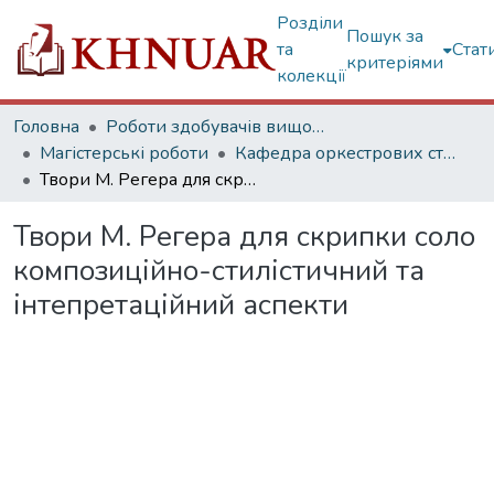
Розділи
Пошук за
та
Стат
критеріями
колекції
Головна
Роботи здобувачів вищої освіти
Магістерські роботи
Кафедра оркестрових струнних інструментів
Твори М. Регера для скрипки соло композиційно-стилістичний та інтепретаційний аспекти
Твори М. Регера для скрипки соло
композиційно-стилістичний та
інтепретаційний аспекти