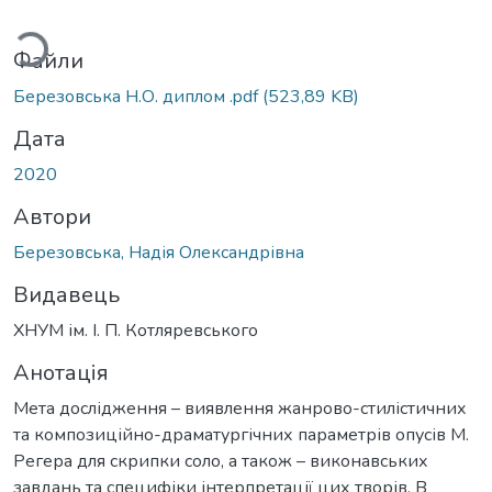
иться...
Файли
Березовська Н.О. диплом .pdf
(523,89 KB)
Дата
2020
Автори
Березовська, Надія Олександрівна
Видавець
ХНУМ ім. І. П. Котляревського
Анотація
Мета дослідження – виявлення жанрово-стилістичних
та композиційно-драматургічних параметрів опусів М.
Регера для скрипки соло, а також – виконавських
завдань та специфіки інтерпретації цих творів. В