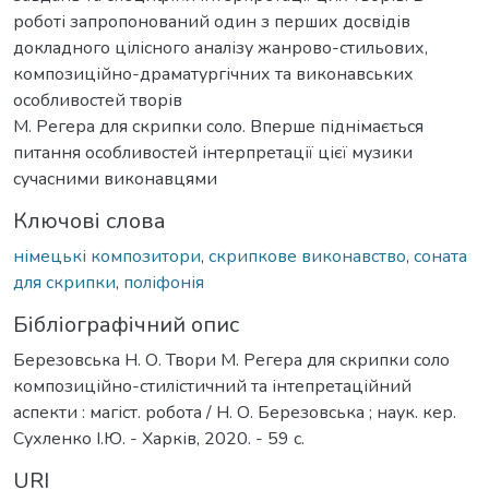
роботі запропонований один з перших досвідів
докладного цілісного аналізу жанрово-стильових,
композиційно-драматургічних та виконавських
особливостей творів
М. Регера для скрипки соло. Вперше піднімається
питання особливостей інтерпретації цієї музики
сучасними виконавцями
Ключові слова
німецькі композитори
,
скрипкове виконавство
,
соната
для скрипки
,
поліфонія
Бібліографічний опис
Березовська Н. О. Твори М. Регера для скрипки соло
композиційно-стилістичний та інтепретаційний
аспекти : магіст. робота / Н. О. Березовська ; наук. кер.
Сухленко І.Ю. - Харків, 2020. - 59 с.
URI