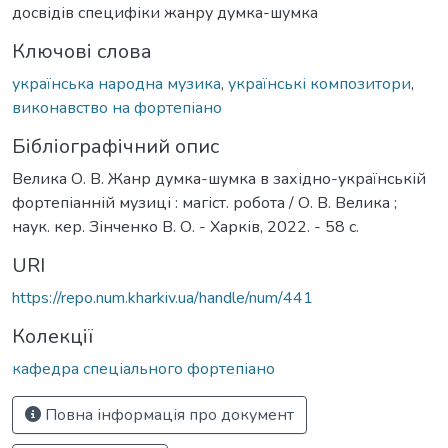
досвідів специфіки жанру думка-шумка
Ключові слова
українська народна музика
,
українські композитори
,
виконавство на фортепіано
Бібліографічний опис
Велика О. В. Жанр думка-шумка в західно-українській
фортепіанній музиці : магіст. робота / О. В. Велика ;
наук. кер. Зінченко В. О. - Харків, 2022. - 58 с.
URI
https://repo.num.kharkiv.ua/handle/num/441
Колекції
кафедра спеціального фортепіано
Повна інформація про документ