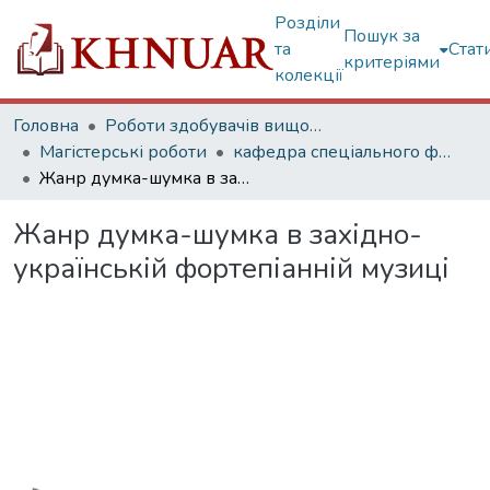
Розділи
Пошук за
та
Стат
критеріями
колекції
Головна
Роботи здобувачів вищої освіти
Магістерські роботи
кафедра спеціального фортепіано
Жанр думка-шумка в західно-українській фортепіанній музиці
Жанр думка-шумка в західно-
українській фортепіанній музиці
Вантажиться...