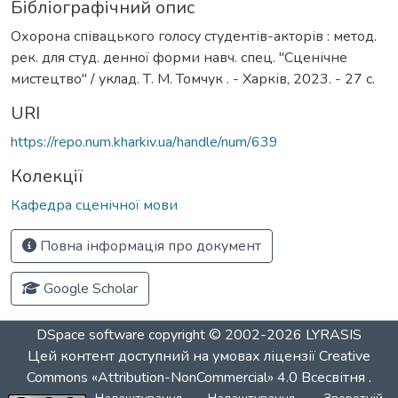
Бібліографічний опис
Охорона співацького голосу студентів-акторів : метод.
рек. для студ. денної форми навч. спец. "Сценічне
мистецтво" / уклад. Т. М. Томчук . - Харків, 2023. - 27 с.
URI
https://repo.num.kharkiv.ua/handle/num/639
Колекції
Кафедра сценічної мови
Повна інформація про документ
Google Scholar
DSpace software
copyright © 2002-2026
LYRASIS
Цей контент доступний на умовах ліцензії
Creative
Commons «Attribution-NonCommercial» 4.0 Всесвітня
.