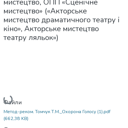
мистецтво, ОПП «Сценічне
мистецтво» («Акторське
мистецтво драматичного театру і
кіно», Акторське мистецтво
театру ляльок»)
Вантажиться...
Файли
Метод-реком. Томчук Т.М._Охорона Голосу (1).pdf
(662,38 KB)