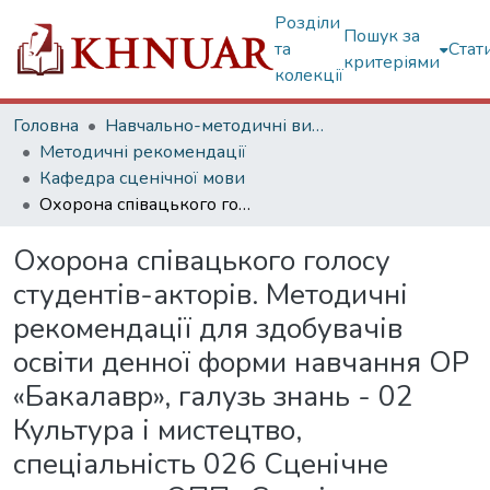
Розділи
Пошук за
та
Стат
критеріями
колекції
Головна
Навчально-методичні видання
Методичні рекомендації
Кафедра сценічної мови
Охорона співацького голосу студентів-акторів. Методичні рекомендації для здобувачів освіти денної форми навчання ОР «Бакалавр», галузь знань - 02 Культура і мистецтво, спеціальність 026 Сценічне мистецтво, ОПП «Сценічне мистецтво» («Акторське мистецтво драматичного театру і кіно», Акторське мистецтво театру ляльок»)
Охорона співацького голосу
студентів-акторів. Методичні
рекомендації для здобувачів
освіти денної форми навчання ОР
«Бакалавр», галузь знань - 02
Культура і мистецтво,
спеціальність 026 Сценічне