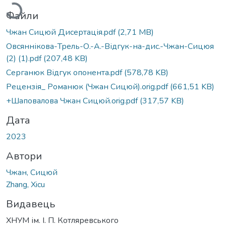
Файли
Чжан Сицюй Дисертація.pdf
(2,71 MB)
Овсяннікова-Трель-О.-А.-Відгук-на-дис.-Чжан-Сицюя
(2) (1).pdf
(207,48 KB)
Серганюк Відгук опонента.pdf
(578,78 KB)
Рецензія_ Романюк (Чжан Сицюй).orig.pdf
(661,51 KB)
+Шаповалова Чжан Сицюй.orig.pdf
(317,57 KB)
Дата
2023
Автори
Чжан, Сицюй
Zhang, Xicu
Видавець
ХНУМ ім. І. П. Котляревського