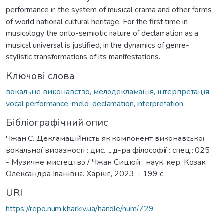
performance in the system of musical drama and other forms
of world national cultural heritage. For the first time in
musicology the onto-semiotic nature of declamation as a
musical universal is justified, in the dynamics of genre-
stylistic transformations of its manifestations.
Ключові слова
вокальне виконавство, мелодекламація, інтерпретація
,
vocal performance, melo-declamation, interpretation
Бібліографічний опис
Чжан С. Декламаційність як компонент виконавської
вокальної виразності : дис. ....д-ра філософії : спец.: 025
- Музичне мистецтво / Чжан Сицюй ; наук. кер. Козак
Олександра Іванівна. Харків, 2023. - 199 с.
URI
https://repo.num.kharkiv.ua/handle/num/729