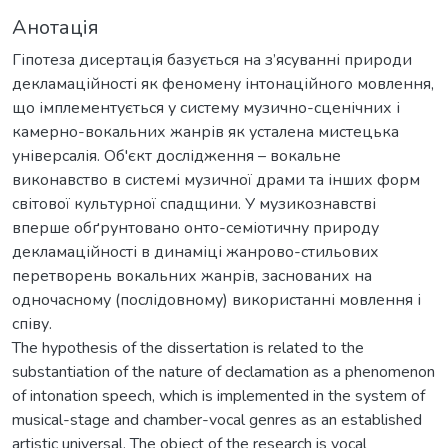
Анотація
Гіпотеза дисертація базується на з’ясуванні природи
декламаційності як феномену інтонаційного мовлення,
що імплементується у систему музично-сценічних і
камерно-вокальних жанрів як усталена мистецька
універсалія. Об'єкт дослідження – вокальне
виконавство в системі музичної драми та інших форм
світової культурної спадщини. У музикознавстві
вперше обґрунтовано онто-семіотичну природу
декламаційності в динаміці жанрово-стильових
перетворень вокальних жанрів, заснованих на
одночасному (послідовному) використанні мовлення і
співу.
The hypothesis of the dissertation is related to the
substantiation of the nature of declamation as a phenomenon
of intonation speech, which is implemented in the system of
musical-stage and chamber-vocal genres as an established
artistic universal. The object of the research is vocal