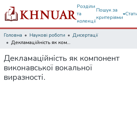
Розділи
Пошук за
та
Стат
критеріями
колекції
Головна
Наукові роботи
Дисертації
Декламаційність як компонент виконавської вокальної виразності.
Декламаційність як компонент
виконавської вокальної
виразності.
Вантажиться...