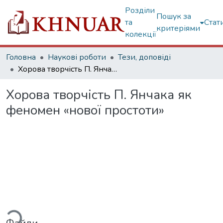
Розділи
Пошук за
та
Стат
критеріями
колекції
Головна
Наукові роботи
Тези, доповіді
Хорова творчість П. Янчака як феномен «нової простоти»
Хорова творчість П. Янчака як
феномен «нової простоти»
ться...