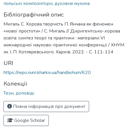
польські композитори
,
духовна музика
Бібліографічний опис
Мигаль С. Хорова творчість П. Янчака як феномен
«нової простоти» / С. Мигаль // Диригентсько-хорова
освіта: синтез теорії та практики : матеріали VІ
міжнародної науково-практичної конференції / ХНУМ
ім. І. П. Котляревського. Харків, 2022. - С. 111-114
URI
https://repo.num.kharkiv.ua/handle/num/620
Колекції
Тези, доповіді
Повна інформація про документ
Google Scholar