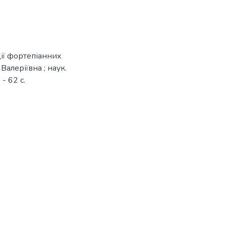
ії фортепіанних
Валеріївна ; наук.
- 62 с.