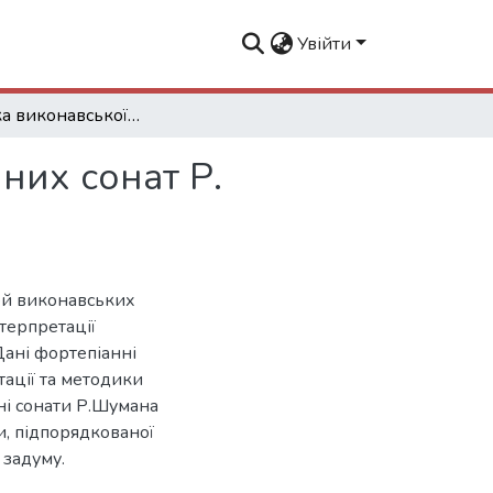
Увійти
Специфіка виконавської інтепретації фортепіанних сонат Р. Шумана
них сонат Р.
ей виконавських
терпретації
Дані фортепіанні
тації та методики
ні сонати Р.Шумана
и, підпорядкованої
 задуму.