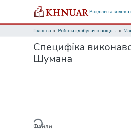
Розділи та колекці
Головна
Роботи здобувачів вищої освіти
Маг
Специфіка виконавсь
Шумана
Вантажиться...
Файли