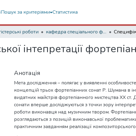
ї
Пошук за критеріями
Статистика
істерські роботи
кафедра спеціального фортепіано
кої інтепретації фортепіан
Анотація
Мета дослідження – полягає у виявленні особливост
концепцій трьох фортепіанних сонат Р. Шумана в ін
видатних майстрів фортепіанного мистецтва ХХ ст. 
сонати вперше досліджуються з точки зору інтерпре
роботи виконавця над музичним твором. Фортепіан
розглядаються з позицій виконавської проблематик
практичним завданням реалізації композиторського