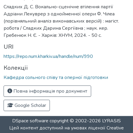
Сладких Д. С. Вокально-сценічне втілення партії
Адріани Лекуврер з однойменної опери Ф. Чілеа
(порівняльний аналіз виконавських версій) : магіст.
робота / Сладких Дарина Сергіївна ; наук. кер.
Гребенюк Н. Є. - Харків: ХНУМ, 2024. - 50 с.
URI
https://repo.num.kharkiv.ua/handle/num/990
Колекції
Кафедра сольного співу та оперної підготовки
Повна інформація про документ
Google Scholar
DSpace software
copyright © 2002-2026
LYRASIS
Цей контент доступний на умовах ліцензії
Creative