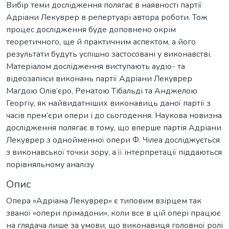
Вибір теми дослідження полягає в наявності партії
Адріани Лекуврер в репертуарі автора роботи. Тож
процес дослідження буде доповнено окрім
теоретичного, ще й практичним аспектом, а його
результати будуть успішно застосовані у виконавстві.
Матеріалом дослідження виступають аудіо- та
відеозаписи виконань партії Адріани Лекуврер
Магдою Олів’єро, Ренатою Тібальді та Анджелою
Георгіу, як найвидатніших виконавиць даної партії з
часів прем’єри опери і до сьогодення. Наукова новизна
дослідження полягає в тому, що вперше партія Адріани
Лекуврер з однойменної опери Ф. Чілеа досліджується
з виконавської точки зору, а її інтерпретації піддаються
порівняльному аналізу
Опис
Опера «Адріана Лекуврер» є типовим взірцем так
званої «опери прімадони», коли все в цій опері працює
на глядача лише за умови, що виконавиця головної ролі