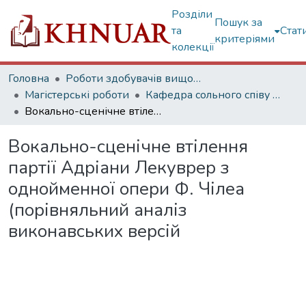
Розділи
Пошук за
та
Стат
критеріями
колекції
Головна
Роботи здобувачів вищої освіти
Магістерські роботи
Кафедра сольного співу та оперної підготовки
Вокально-сценічне втілення партії Адріани Лекуврер з однойменної опери Ф. Чілеа (порівняльний аналіз виконавських версій
Вокально-сценічне втілення
партії Адріани Лекуврер з
однойменної опери Ф. Чілеа
(порівняльний аналіз
виконавських версій