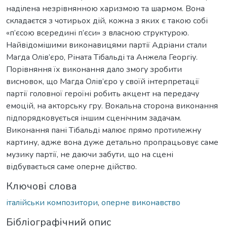
наділена незрівнянною харизмою та шармом. Вона
складаєтся з чотирьох дій, кожна з яких є такою собі
«п’єсою всередині п’єси» з власною структурою.
Найвідомішими виконавицями партії Адріани стали
Магда Олів’єро, Ріната Тібальді та Анжела Георгіу.
Порівняння їх виконання дало змогу зробити
висновок, що Магда Олів’єро у своїй інтерпретації
партії головної героїні робить акцент на передачу
емоцій, на акторську гру. Вокальна сторона виконання
підпорядковується іншим сценічним задачам.
Виконання пані Тібальді малює прямо протилежну
картину, адже вона дуже детально пропрацьовує саме
музику партії, не даючи забути, що на сцені
відбувається саме оперне дійство.
Ключові слова
італійськи композитори
,
оперне виконавство
Бібліографічний опис