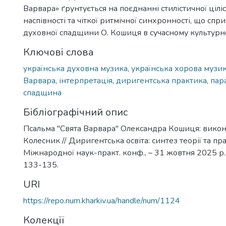
Варвара» ґрунтується на поєднанні стилістичної ціліс
наспівності та чіткої ритмічної синхронності, що спри
духовної спадщини О. Кошиця в сучасному культурно
Ключові слова
українська духовна музика
,
українська хорова музи
Варвара
,
інтерпретація
,
диригентська практика
,
пар
спадщина
Бібліографічний опис
Псальма "Свята Варвара" Олександра Кошиця: викона
Колесник // Диригентська освіта: синтез теорії та пра
Міжнародної наук-практ. конф., – 31 жовтня 2025 р. –
133-135.
URI
https://repo.num.kharkiv.ua/handle/num/1124
Колекції