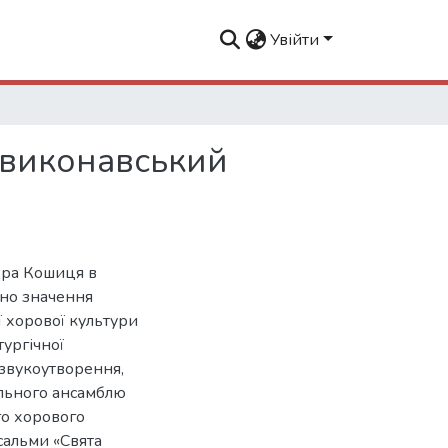
Увійти
 виконавський
ндра Кошиця в
ено значення
ї хорової культури
ургічної
 звукоутворення,
ального ансамблю
го хорового
сальми «Свята