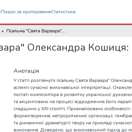
ї
Пошук за критеріями
Статистика
Псальма "Свята Варвара" Олександра Кошиця: виконавський аспект
вара" Олександра Кошиця:
Анотація
У статті розглянуто псальму Свята Варвара" Олекса
аспекті сучасної виконавської інтерпретації. Окресл
постаті композитора в розвитку української духовно
та акцентовано на процесі відродження його параліт
спадщини у ХХІ столітті. Проаналізовано особливості
формотворення, метроритмічної організації, тембр
та динамічної драматургії твору на прикладі сучасно
виконання. Доведено, що виконавський підхід до п