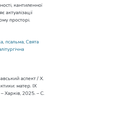
ності, кантиленної
яє актуалізації
му просторі.
ка
,
псальма
,
Свята
алітургічна
вський аспект / Х.
ктики: матер. ІХ
 Харків, 2025. – С.