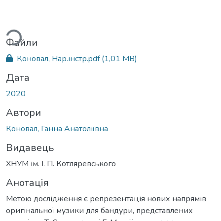
ься...
Файли
Коновал, Нар.інстр.pdf
(1,01 MB)
Дата
2020
Автори
Коновал, Ганна Анатоліївна
Видавець
ХНУМ ім. І. П. Котляревського
Анотація
Метою дослідження є репрезентація нових напрямів
оригінальної музики для бандури, представлених