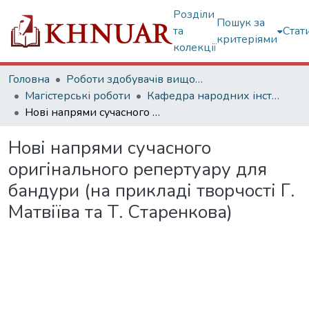
Розділи
Пошук за
та
Стат
критеріями
колекції
Головна
Роботи здобувачів вищої освіти
Магістерські роботи
Кафедра народних інструментів України
Нові напрями сучасного оригінального репертуару для бандури (на прикладі творчості Г. Матвіїва та Т. Старенкова)
Нові напрями сучасного
оригінального репертуару для
бандури (на прикладі творчості Г.
Матвіїва та Т. Старенкова)