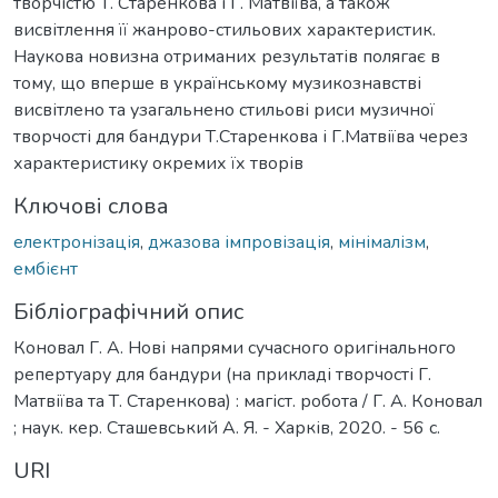
творчістю Т. Старенкова і Г. Матвіїва, а також
висвітлення її жанрово-стильових характеристик.
Наукова новизна отриманих результатів полягає в
тому, що вперше в українському музикознавстві
висвітлено та узагальнено стильові риси музичної
творчості для бандури Т.Старенкова і Г.Матвіїва через
характеристику окремих їх творів
Ключові слова
електронізація
,
джазова імпровізація
,
мінімалізм
,
ембієнт
Бібліографічний опис
Коновал Г. А. Нові напрями сучасного оригінального
репертуару для бандури (на прикладі творчості Г.
Матвіїва та Т. Старенкова) : магіст. робота / Г. А. Коновал
; наук. кер. Сташевський А. Я. - Харків, 2020. - 56 с.
URI