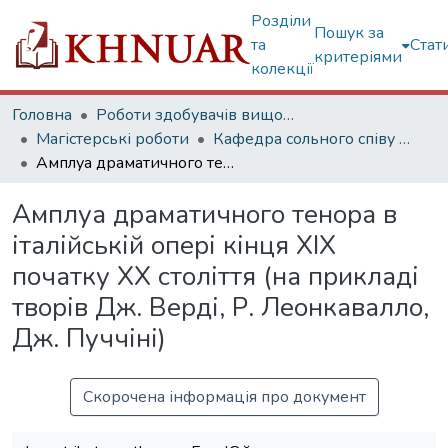
Розділи
Пошук за
та
Стат
критеріями
колекції
Головна
Роботи здобувачів вищої освіти
Магістерські роботи
Кафедра сольного співу та оперної підготовки
Амплуа драматичного тенора в італійській опері кінця ХІХ початку ХХ століття (на прикладі творів Дж. Верді, Р. Леонкавалло, Дж. Пуччіні)
Амплуа драматичного тенора в
італійській опері кінця ХІХ
початку ХХ століття (на прикладі
творів Дж. Верді, Р. Леонкавалло,
Дж. Пуччіні)
Скорочена інформація про документ