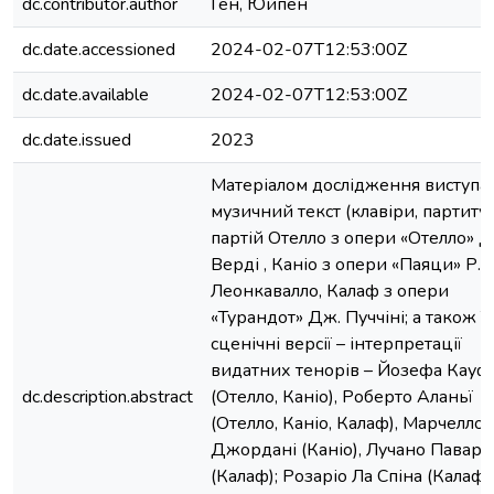
dc.contributor.author
Ген, Юйпен
dc.date.accessioned
2024-02-07T12:53:00Z
dc.date.available
2024-02-07T12:53:00Z
dc.date.issued
2023
Матеріалом дослідження виступа
музичний текст (клавіри, партиту
партій Отелло з опери «Отелло» Д
Верді , Каніо з опери «Паяци» Р.
Леонкавалло, Калаф з опери
«Турандот» Дж. Пуччіні; а також ї
сценічні версії – інтерпретації
видатних тенорів – Йозефа Кауф
dc.description.abstract
(Отелло, Каніо), Роберто Аланьї
(Отелло, Каніо, Калаф), Марчелло
Джордані (Каніо), Лучано Паварот
(Калаф); Розаріо Ла Спіна (Калаф).