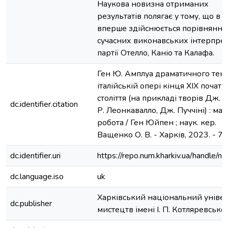
Наукова новизна отриманих
результатів полягає у тому, що в р
вперше здійснюється порівняння
сучасних виконавських інтерпре
партії Отелло, Каніо та Калафа.
Ген Ю. Амплуа драматичного тен
італійській опері кінця ХІХ початк
століття (на прикладі творів Дж. В
dc.identifier.citation
Р. Леонкавалло, Дж. Пуччіні) : магі
робота / Ген Юйпен ; наук. кер.
Ващенко О. В. - Харків, 2023. - 72 
dc.identifier.uri
https://repo.num.kharkiv.ua/handle/
dc.language.iso
uk
Харківський національний уніве
dc.publisher
мистецтв імені І. П. Котляревсько