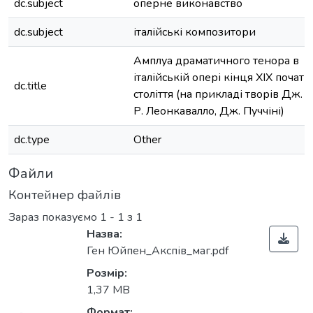
dc.subject
оперне виконавство
dc.subject
італійські композитори
Амплуа драматичного тенора в
італійській опері кінця ХІХ початк
dc.title
століття (на прикладі творів Дж. В
Р. Леонкавалло, Дж. Пуччіні)
dc.type
Other
Файли
Контейнер файлів
Зараз показуємо
1 - 1 з 1
Назва:
Ген Юйпен_Акспів_маг.pdf
Розмір:
Вантажиться...
1,37 MB
Формат: