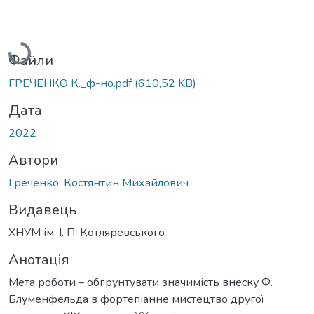
Вантажиться...
Файли
ГРЕЧЕНКО К._ф-но.pdf
(610,52 KB)
Дата
2022
Автори
Греченко, Костянтин Михайлович
Видавець
ХНУМ ім. І. П. Котляревського
Анотація
Мета роботи – обґрунтувати значимість внеску Ф.
Блуменфельда в фортепіанне мистецтво другої