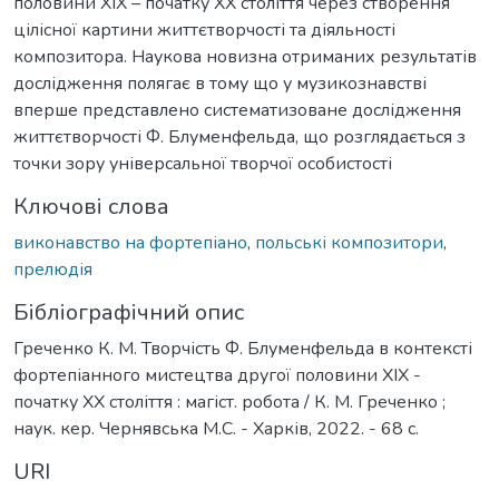
половини XIX – початку XX століття через створення
цілісної картини життєтворчості та діяльності
композитора. Наукова новизна отриманих результатів
дослідження полягає в тому що у музикознавстві
вперше представлено систематизоване дослідження
життєтворчості Ф. Блуменфельда, що розглядається з
точки зору універсальної творчої особистості
Ключові слова
виконавство на фортепіано
,
польські композитори
,
прелюдія
Бібліографічний опис
Греченко К. М. Творчість Ф. Блуменфельда в контексті
фортепіанного мистецтва другої половини ХІХ -
початку ХХ століття : магіст. робота / К. М. Греченко ;
наук. кер. Чернявська М.С. - Харків, 2022. - 68 с.
URI