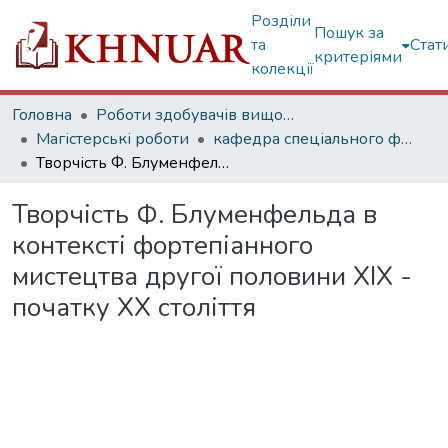
Розділи
Пошук за
та
Стат
критеріями
колекції
Головна
Роботи здобувачів вищої освіти
Магістерські роботи
кафедра спеціального фортепіано
Творчість Ф. Блуменфельда в контексті фортепіанного мистецтва другої половини ХІХ - початку ХХ століття
Творчість Ф. Блуменфельда в
контексті фортепіанного
мистецтва другої половини ХІХ -
початку ХХ століття