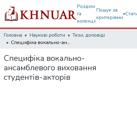
Розділи
Пошук за
та
Стат
критеріями
колекції
Головна
Наукові роботи
Тези, доповіді
Специфіка вокально-ансамблевого виховання студентів-акторів
Специфіка вокально-
ансамблевого виховання
студентів-акторів