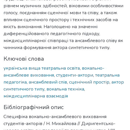
рівнем музичних здібностей, віковими особливостями
голосу, поєднанням сценічної мови та співу, а також
впливом сценічного простору і технічних засобів на
якість виконання. Наголошено на значенні
диференційованого педагогічного підходу,
міждисциплінарної співпраці та ансамблевого співу як
чинника формування актора синтетичного типу.
Ключові слова
українська вища театральна освіта
,
вокально-
ансамблеве виховання
,
студенти-актори
,
театральна
педагогіка
,
ансамблевий спів
,
сценічний простір
,
актор
синтетичного типу
,
вокальна техніка
,
міждисциплінарна взаємодія
Бібліографічний опис
Специфіка вокально-ансамблевого виховання
студентів-акторів / Н. Михайлова // Диригентсько-