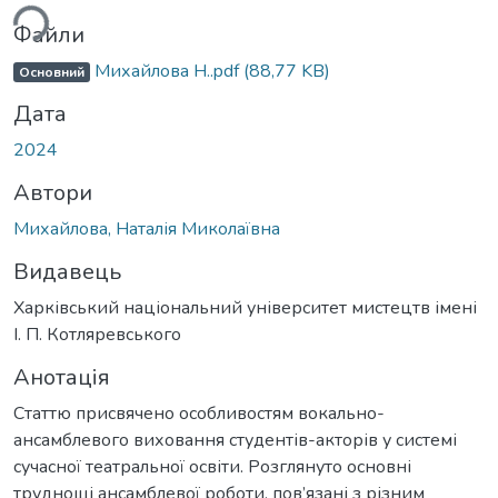
ься...
Файли
Михайлова Н..pdf
(88,77 KB)
Основний
Дата
2024
Автори
Михайлова, Наталія Миколаївна
Видавець
Харківський національний університет мистецтв імені
І. П. Котляревського
Анотація
Статтю присвячено особливостям вокально-
ансамблевого виховання студентів-акторів у системі
сучасної театральної освіти. Розглянуто основні
труднощі ансамблевої роботи, пов’язані з різним