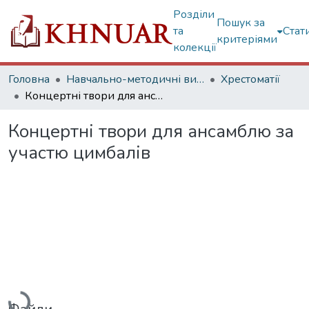
Розділи
Пошук за
та
Стат
критеріями
колекції
Головна
Навчально-методичні видання
Хрестоматії
Концертні твори для ансамблю за участю цимбалів
Концертні твори для ансамблю за
участю цимбалів
Вантажиться...