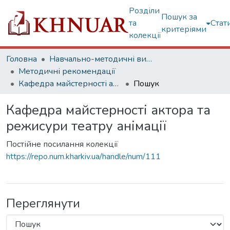
Розділи
Пошук за
та
Стат
критеріями
колекції
Головна
Навчально-методичні видання
Методичні рекомендації
Кафедра майстерності актора та режисури театру анімації
Пошук
Кафедра майстерності актора та
режисури театру анімації
Постійне посилання колекції
https://repo.num.kharkiv.ua/handle/num/111
Переглянути