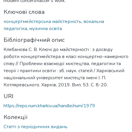
modern concertmaster’s work.
Ключові слова
концертмейстерська майстерність
,
вокальна
педагогіка
,
музична освіта
Бібліографічний опис
Клебанова С. В. Ключі до майстерності : з досвіду
роботи концертмейстера в класі концертно-камерного
співу // Проблеми взаємодії мистецтва, педагогіки та
теорії і практики освіти : зб. наук. статей / Харківський
національний університет мистецтв імені І. П.
Котляревського. Харків, 2019. Вип. 53. С. 8-20.
URI
https://repo.num.kharkiv.ua/handle/num/1979
Колекції
Статті з періодичних видань