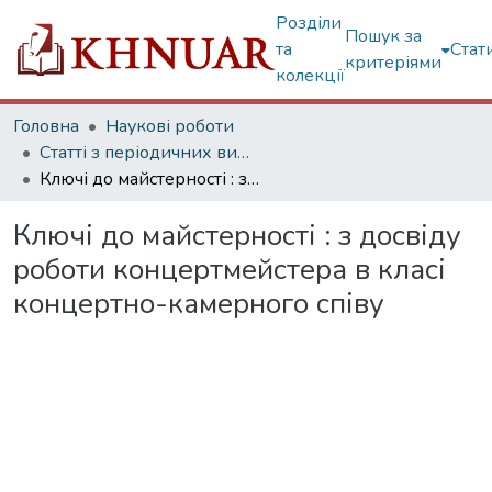
Розділи
Пошук за
та
Стат
критеріями
колекції
Головна
Наукові роботи
Статті з періодичних видань
Ключі до майстерності : з досвіду роботи концертмейстера в класі концертно-камерного співу
Ключі до майстерності : з досвіду
роботи концертмейстера в класі
концертно-камерного співу