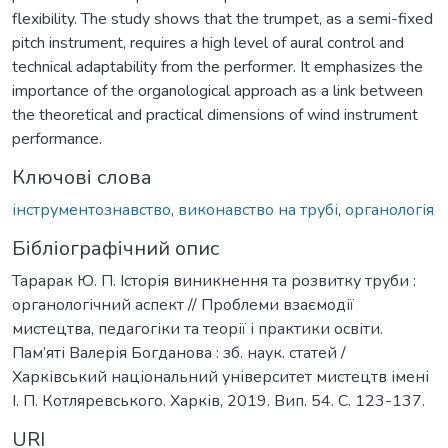
flexibility. The study shows that the trumpet, as a semi-fixed
pitch instrument, requires a high level of aural control and
technical adaptability from the performer. It emphasizes the
importance of the organological approach as a link between
the theoretical and practical dimensions of wind instrument
performance.
Ключові слова
інструментознавство
,
виконавство на трубі
,
органологія
Бібліографічний опис
Тарарак Ю. П. Історія виникнення та розвитку труби :
органологічний аспект // Проблеми взаємодії
мистецтва, педагогіки та теорії і практики освіти.
Пам’яті Валерія Богданова : зб. наук. статей /
Харківський національний університет мистецтв імені
І. П. Котляревського. Харків, 2019. Вип. 54. С. 123-137.
URI