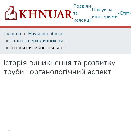
Розділи
Пошук за
та
Стат
критеріями
колекції
Головна
Наукові роботи
Статті з періодичних видань
Історія виникнення та розвитку труби : органологічний аспект
Історія виникнення та розвитку
труби : органологічний аспект
Вантажиться...