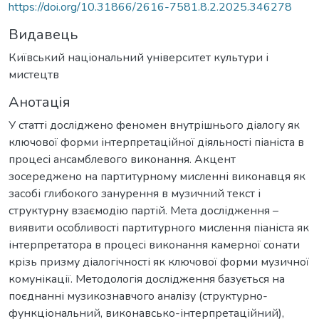
https://doi.org/10.31866/2616-7581.8.2.2025.346278
Видавець
Київський національний університет культури і
мистецтв
Анотація
У статті досліджено феномен внутрішнього діалогу як
ключової форми інтерпретаційної діяльності піаніста в
процесі ансамблевого виконання. Акцент
зосереджено на партитурному мисленні виконавця як
засобі глибокого занурення в музичний текст і
структурну взаємодію партій. Мета дослідження –
виявити особливості партитурного мислення піаніста як
інтерпретатора в процесі виконання камерної сонати
крізь призму діалогічності як ключової форми музичної
комунікації. Методологія дослідження базується на
поєднанні музикознавчого аналізу (структурно-
функціональний, виконавсько-інтерпретаційний),