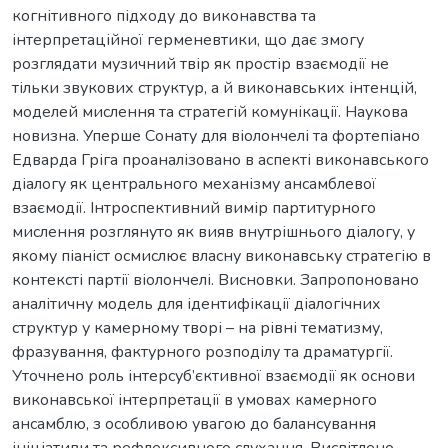
когнітивного підходу до виконавства та
інтерпретаційної герменeвтики, що дає змогу
розглядати музичний твір як простір взаємодії не
тільки звукових структур, а й виконавських інтенцій,
моделей мислення та стратегій комунікації. Наукова
новизна. Уперше Сонату для віолончелі та фортепіано
Едварда Гріга проаналізовано в аспекті виконавського
діалогу як центрального механізму ансамблевої
взаємодії. Інтрoспективний вимір партитурного
мислення розглянуто як вияв внутрішнього діалогу, у
якому піаніст осмислює власну виконавську стратегію в
контексті партії віолончелі. Висновки. Запропоновано
аналітичну модель для ідентифікації діалогічних
структур у камерному творі – на рівні тематизму,
фразування, фактурного розподілу та драматургії.
Уточнено роль інтерсуб’єктивної взаємодії як основи
виконавської інтерпретації в умовах камерного
ансамблю, з особливою увагою до балансування
ініціативи та рефлексивного слухання. Висвітлено