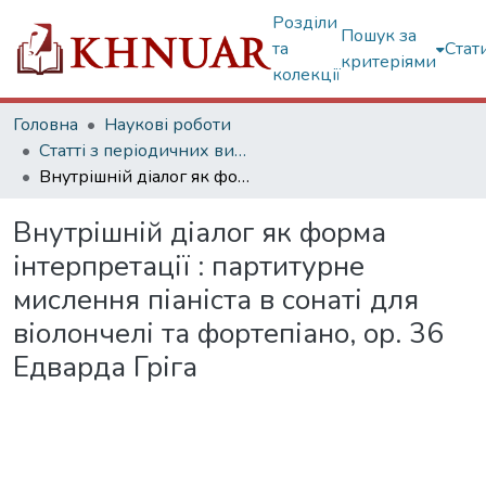
Розділи
Пошук за
та
Стат
критеріями
колекції
Головна
Наукові роботи
Статті з періодичних видань
Внутрішній діалог як форма інтерпретації : партитурне мислення піаніста в сонаті для віолончелі та фортепіано, ор. 36 Едварда Гріга
Внутрішній діалог як форма
інтерпретації : партитурне
мислення піаніста в сонаті для
віолончелі та фортепіано, ор. 36
Едварда Гріга