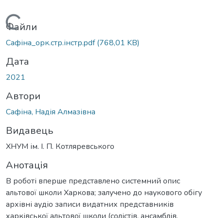
Вантажиться...
Файли
Сафіна_орк.стр.інстр.pdf
(768,01 KB)
Дата
2021
Автори
Сафіна, Надія Алмазівна
Видавець
ХНУМ ім. І. П. Котляревського
Анотація
В роботі вперше представлено системний опис
альтової школи Харкова; залучено до наукового обігу
архівні аудіо записи видатних представників
харківської альтової школи (солістів, ансамблів,