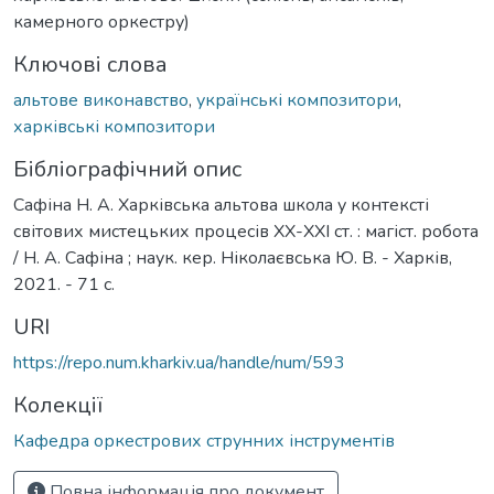
камерного оркестру)
Ключові слова
альтове виконавство
,
українські композитори
,
харківські композитори
Бібліографічний опис
Сафіна Н. А. Харківська альтова школа у контексті
світових мистецьких процесів ХХ-ХХІ ст. : магіст. робота
/ Н. А. Сафіна ; наук. кер. Ніколаєвська Ю. В. - Харків,
2021. - 71 с.
URI
https://repo.num.kharkiv.ua/handle/num/593
Колекції
Кафедра оркестрових струнних інструментів
Повна інформація про документ