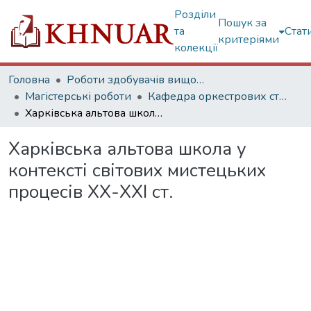
Розділи
Пошук за
та
Стат
критеріями
колекції
Головна
Роботи здобувачів вищої освіти
Магістерські роботи
Кафедра оркестрових струнних інструментів
Харківська альтова школа у контексті світових мистецьких процесів ХХ-ХХІ ст.
Харківська альтова школа у
контексті світових мистецьких
процесів ХХ-ХХІ ст.