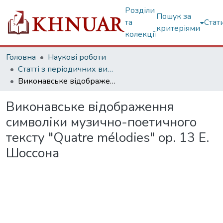
Розділи
Пошук за
та
Стат
критеріями
колекції
Головна
Наукові роботи
Статті з періодичних видань
Виконавське відображення символіки музично-поетичного тексту "Quatre mélodies" ор. 13 Е. Шоссона
Виконавське відображення
символіки музично-поетичного
тексту "Quatre mélodies" ор. 13 Е.
Шоссона