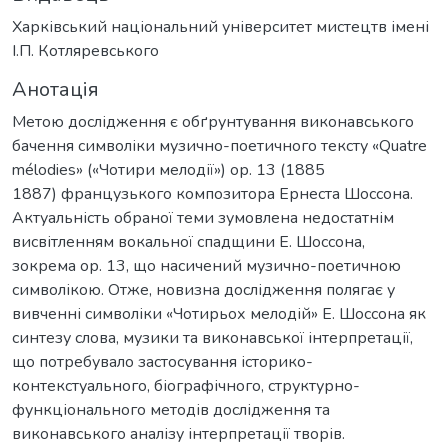
Харківський національний університет мистецтв імені
І.П. Котляревського
Анотація
Метою дослідження є обґрунтування виконавського
бачення символіки музично-поетичного тексту «Quatre
mélodies» («Чотири мелодії») ор. 13 (1885
1887) французького композитора Ернеста Шоссона.
Актуальність обраної теми зумовлена недостатнім
висвітленням вокальної спадщини Е. Шоссона,
зокрема ор. 13, що насичений музично-поетичною
символікою. Отже, новизна дослідження полягає у
вивченні символіки «Чотирьох мелодій» Е. Шоссона як
синтезу слова, музики та виконавської інтерпретації,
що потребувало застосування історико-
контекстуального, біографічного, структурно-
функціонального методів дослідження та
виконавського аналізу інтерпретації творів.