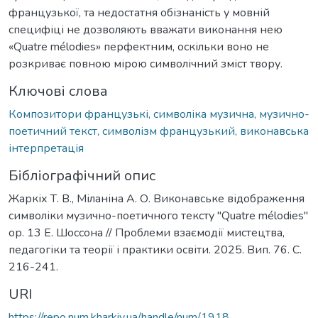
французької, та недостатня обізнаність у мовній
специфіці не дозволяють вважати виконання нею
«Quatre mélodies» перфектним, оскільки воно не
розкриває повною мірою символічний зміст твору.
Ключові слова
Композитори французькі, символіка музична, музично-
поетичний текст, символізм французький, виконавська
інтерпретація
Бібліографічний опис
Жаркіх Т. В., Міланіна А. О. Виконавське відображення
символіки музично-поетичного тексту "Quatre mélodies"
ор. 13 Е. Шоссона // Проблеми взаємодії мистецтва,
педагогіки та теорії і практики освіти. 2025. Вип. 76. С.
216-241.
URI
https://repo.num.kharkiv.ua/handle/num/1918