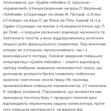
Установлено, що «Quatre mélodies» Е. Шоссона –
«Apaisement» («Умиротворення» на вірш П. Верлена),
«Sérénade» («Серенада» на слова Ж. Лагора), «L’Aveu»
(«Сповідь» на вірш О. де Вілье де Ліль-Адана) та «La
Cigale» («Цикада» на поезію з «Анакреонтичних од» Л.
де Ліля) – є взірцем органічної взаємодії музичного та
поетичного текстів, у яких віддзеркалились естетичні
пошуки доби французького символізму. Твір викликає
інтерес як з історико-музикознавчого, так і з
виконавського погляду. Головне завдання співацької
інтерпретації «Quatre mélodies» – знайти відповідну
палітру темброво-виразних можливостей голосу, що
допомагає розкрити багату символіку глибинних
музично-поетичних сенсів твору. Як приклад,
проаналізовано співацьке тлумачення ор. 13 німкенею
К. Шефер (сопрано). Підсумовано, що вокалістка має
прекрасну технічну базу, її природні голосові дані
відповідають первинному задуму композитора, проте
суто німецька ментальність, на відміну від