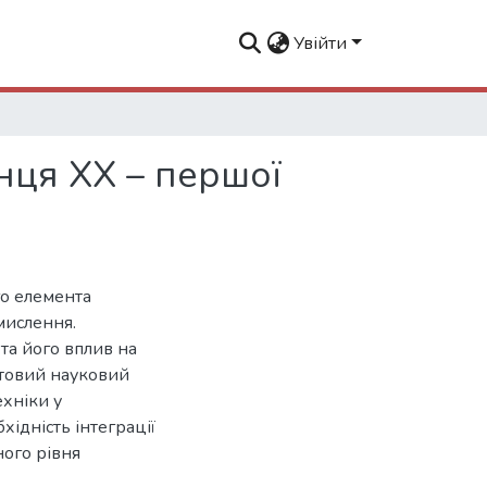
Увійти
інця ХХ – першої
го елемента
мислення.
 та його вплив на
вітовий науковий
ехніки у
хідність інтеграції
ного рівня