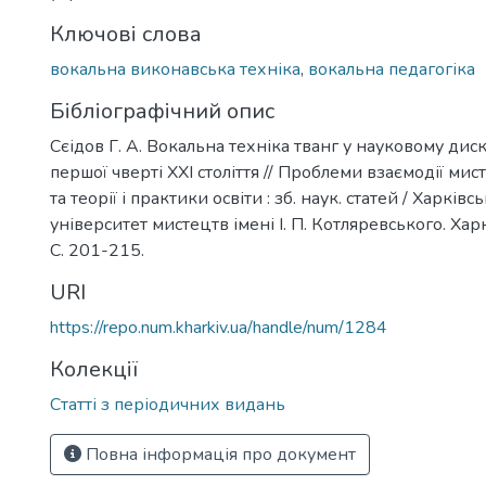
Ключові слова
вокальна виконавська техніка
,
вокальна педагогіка
Бібліографічний опис
Сєідов Г. А. Вокальна техніка тванг у науковому диск
першої чверті ХХІ століття // Проблеми взаємодії мис
та теорії і практики освіти : зб. наук. статей / Харкі
університет мистецтв імені І. П. Котляревського. Харк
С. 201-215.
URI
https://repo.num.kharkiv.ua/handle/num/1284
Колекції
Статті з періодичних видань
Повна інформація про документ