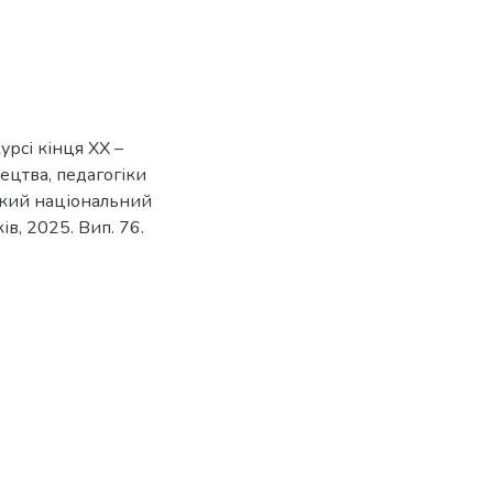
урсі кінця ХХ –
тецтва, педагогіки
вський національний
ів, 2025. Вип. 76.