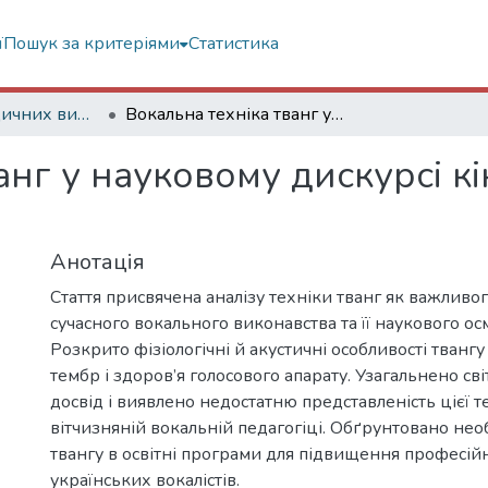
ї
Пошук за критеріями
Статистика
Статті з періодичних видань
Вокальна техніка тванг у науковому дискурсі кінця ХХ – першої чверті ХХІ століття
анг у науковому дискурсі к
Анотація
Стаття присвячена аналізу техніки тванг як важливо
сучасного вокального виконавства та її наукового ос
Розкрито фізіологічні й акустичні особливості твангу
тембр і здоров’я голосового апарату. Узагальнено с
досвід і виявлено недостатню представленість цієї т
вітчизняній вокальній педагогіці. Обґрунтовано необ
твангу в освітні програми для підвищення професій
українських вокалістів.