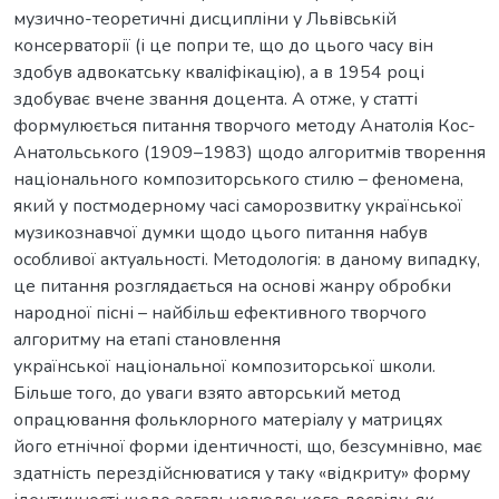
музично-теоретичні дисципліни у Львівській
консерваторії (і це попри те, що до цього часу він
здобув адвокатську кваліфікацію), а в 1954 році
здобуває вчене звання доцента. А отже, у статті
формулюється питання творчого методу Анатолія Кос-
Анатольського (1909–1983) щодо алгоритмів творення
національного композиторського стилю – феномена,
який у постмодерному часі саморозвитку української
музикознавчої думки щодо цього питання набув
особливої актуальності. Методологія: в даному випадку,
це питання розглядається на основі жанру обробки
народної пісні – найбільш ефективного творчого
алгоритму на етапі становлення
української національної композиторської школи.
Більше того, до уваги взято авторський метод
опрацювання фольклорного матеріалу у матрицях
його етнічної форми ідентичності, що, безсумнівно, має
здатність перездійснюватися у таку «відкриту» форму