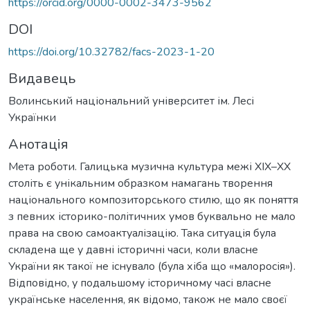
https://orcid.org/0000-0002-3473-9562
DOI
https://doi.org/10.32782/facs-2023-1-20
Видавець
Волинський національний університет ім. Лесі
Українки
Анотація
Мета роботи. Галицька музична культура межі ХІХ–ХХ
століть є унікальним образком намагань творення
національного композиторського стилю, що як поняття
з певних історико-політичних умов буквально не мало
права на свою самоактуалізацію. Така ситуація була
складена ще у давні історичні часи, коли власне
України як такої не існувало (була хіба що «малоросія»).
Відповідно, у подальшому історичному часі власне
українське населення, як відомо, також не мало своєї