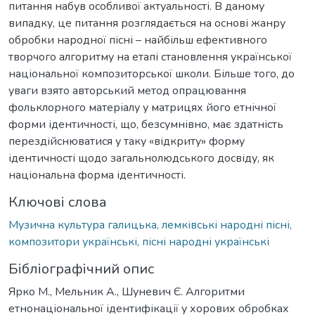
питання набув особливої актуальності. В даному
випадку, це питання розглядається на основі жанру
обробки народної пісні – найбільш ефективного
творчого алгоритму на етапі становлення української
національної композиторської школи. Більше того, до
уваги взято авторський метод опрацювання
фольклорного матеріалу у матрицях його етнічної
форми ідентичності, що, безсумнівно, має здатність
перездійснюватися у таку «відкриту» форму
ідентичності щодо загальнолюдського досвіду, як
національна форма ідентичності.
Ключові слова
Музична культура галицька, лемківські народні пісні,
композитори українські, пісні народні українські
Бібліографічний опис
Ярко М., Мельник А., Шуневич Є. Алгоритми
етнонаціональної ідентифікації у хорових обробках