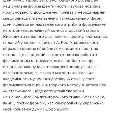
ідентичності щодо загальнолюдського досвіду, як
національна форма ідентичності. Наукова новизна
пропонованого дослідження полягає у неординарній
специфікації питань етнічної та національної форм
ідентифікації як надважливого атрибута формування
категорії «національний композиторський стиль».
Висновки з поданого дослідження формулюються так:
поданий у хорові творчості А. Кос-Анатольського
образок хорових обробок лемківських народних
пісень – це взірцевий алгоритм творчої роботи з
фольклорним матеріалом, оскільки йдеться про
етнонаціональну ідентифікацію індивідуального
композиторського стилю з матрицями загально-
академічного музичного досвіду. А отже, у статті
формулюється питання творчого методу Анатолія Кос-
Анатольського щодо алгоритмів творення
національного композиторського стилю – феномена,
який у постмодерному часі саморозвитку української
музикознавчої думки щодо цього