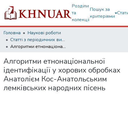
Розділи
Пошук за
та
Стат
критеріями
колекції
Головна
Наукові роботи
Статті з періодичних видань
Алгоритми етнонаціональної ідентифікації у хорових обробках Анатолієм Кос-Анатольським лемківських народних пісень
Алгоритми етнонаціональної
ідентифікації у хорових обробках
Анатолієм Кос-Анатольським
лемківських народних пісень