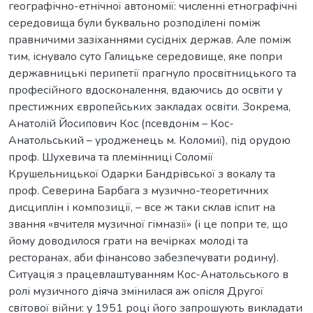
географічно-етнічної автономії: численні етнографічні
середовища були буквально розподілені поміж
правничими зазіханнями сусідніх держав. Але поміж
тим, існувало суто Галицьке середовище, яке попри
державницькі перипетії прагнуло просвітницького та
професійного вдосконалення, вдаючись до освіти у
престижних європейських закладах освіти. Зокрема,
Анатолій Йосипович Кос (псевдонім – Кос-
Анатольський – уродженець м. Коломиї), під орудою
проф. Шухевича та племінниці Соломії
Крушельницької Одарки Бандрівської з вокалу та
проф. Северина Барбага з музично-теоретичних
дисциплін і композиції, – все ж таки склав іспит на
звання «вчителя музичної гімназії» (і це попри те, що
йому доводилося грати на вечірках молоді та
ресторанах, аби фінансово забезпечувати родину).
Ситуація з працевлаштуванням Кос-Анатольського в
ролі музичного діяча змінилася аж опісля Другої
світової війни: у 1951 році його запрошують викладати