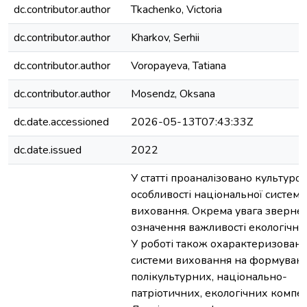
dc.contributor.author
Tkachenko, Victoria
dc.contributor.author
Kharkov, Serhii
dc.contributor.author
Voropayeva, Tatiana
dc.contributor.author
Mosendz, Oksana
dc.date.accessioned
2026-05-13T07:43:33Z
dc.date.issued
2022
У статті проаналізовано культурол
особливості національної системи
виховання. Окрема увага зверне
означення важливості екологічної 
У роботі також охарактеризован
системи виховання на формуван
полікультурних, національно-
патріотичних, екологічних компет