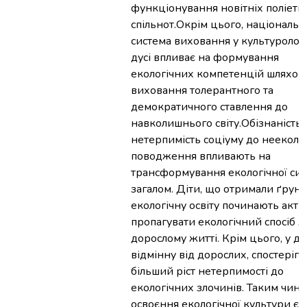
функціонування новітніх поліетн
спільнот.Окрім цього, національн
система виховання у культуролог
дусі впливає на формування
екологічних компетенцій шляхом
виховання толерантного та
демократичного ставлення до
навколишнього світу.Обізнаність 
нетерпимість соціуму до нееколо
поводження впливають на
трансформування екологічної сит
загалом. Діти, що отримали ґрун
екологічну освіту починають акт
пропагувати екологічний спосіб ж
дорослому житті. Крім цього, у діт
відмінну від дорослих, спостеріга
більший ріст нетерпимості до
екологічних злочинів. Таким чино
освоєння екологічної культури є