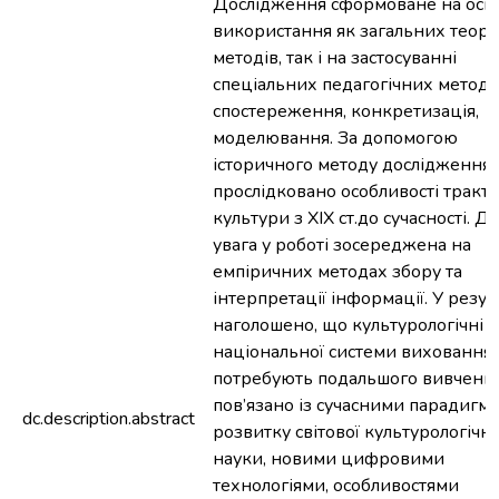
Дослідження сформоване на осн
використання як загальних теор
методів, так і на застосуванні
спеціальних педагогічних методів
спостереження, конкретизація,
моделювання. За допомогою
історичного методу дослідження у
прослідковано особливості тракт
культури з ХІХ ст.до сучасності. Д
увага у роботі зосереджена на
емпіричних методах збору та
інтерпретації інформації. У резул
наголошено, що культурологічні 
національної системи виховання
потребують подальшого вивчення
пов’язано із сучасними парадигм
dc.description.abstract
розвитку світової культурологічно
науки, новими цифровими
технологіями, особливостями