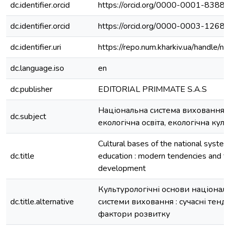
dc.identifier.orcid
https://orcid.org/0000-0001-8388
dc.identifier.orcid
https://orcid.org/0000-0003-1268
dc.identifier.uri
https://repo.num.kharkiv.ua/handle/
dc.language.iso
en
dc.publisher
EDITORIAL PRIMMATE S.A.S
Національна система виховання,
dc.subject
екологічна освіта, екологічна кул
Cultural bases of the national system
dc.title
education : modern tendencies and fa
development
Культурологічні основи націонал
dc.title.alternative
системи виховання : сучасні тенде
фактори розвитку