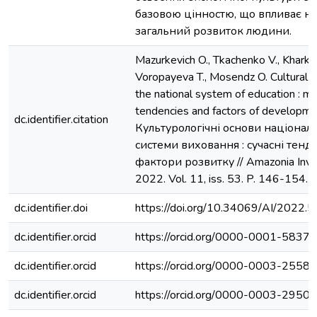
базовою цінностю, що впливає на
загальний розвиток людини.
Mazurkevich O., Tkachenko V., Kharkov
Voropayeva T., Mosendz O. Cultural 
the national system of education : m
tendencies and factors of developme
dc.identifier.citation
Культурологічні основи націонал
системи виховання : сучасні тенде
фактори розвитку // Amazonia Inve
2022. Vol. 11, iss. 53. P. 146-154.
dc.identifier.doi
https://doi.org/10.34069/AI/2022.5
dc.identifier.orcid
https://orcid.org/0000-0001-5837
dc.identifier.orcid
https://orcid.org/0000-0003-2558
dc.identifier.orcid
https://orcid.org/0000-0003-2950