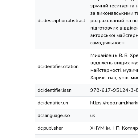
зручній теситурі та
за виконавськими та
dc.description.abstract
розрахований на по
підготовчих відділе
акторської майстерн
самодіяльності
Михайлець В. В. Хре
відділень вищих муз
dc.identifier.citation
майстерності, музичн
Харків. нац. унів. м
dc.identifier.issn
978-617-95124-3-
dc.identifier.uri
https://repo.num.khar
dc.language.iso
uk
dc.publisher
ХНУМ ім. І. П. Котля