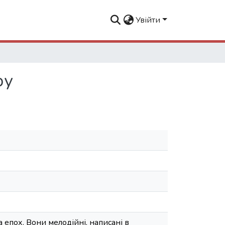
Увійти
ру
а епох. Вони мелодійні, написані в