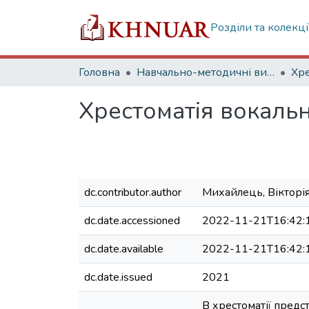
Розділи та колекці
Головна
Навчально-методичні видання
Хре
Хрестоматія вокаль
dc.contributor.author
Михайлець, Вікторія
dc.date.accessioned
2022-11-21T16:42:
dc.date.available
2022-11-21T16:42:
dc.date.issued
2021
В хрестоматії предст