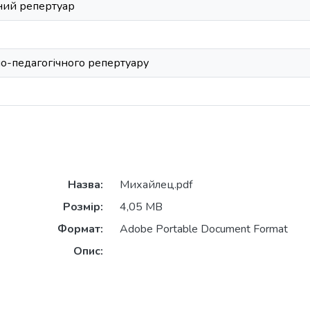
ний репертуар
но-педагогічного репертуару
Назва:
Михайлец.pdf
Розмір:
4,05 MB
Формат:
Adobe Portable Document Format
Опис: