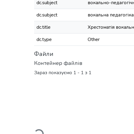
dc.subject
вокально-педагогіч
dc.subject
вокальна педагогіка
dc.title
Хрестоматія вокаль
dc.type
Other
Файли
Контейнер файлів
Зараз показуємо
1 - 1 з 1
Вантажиться...