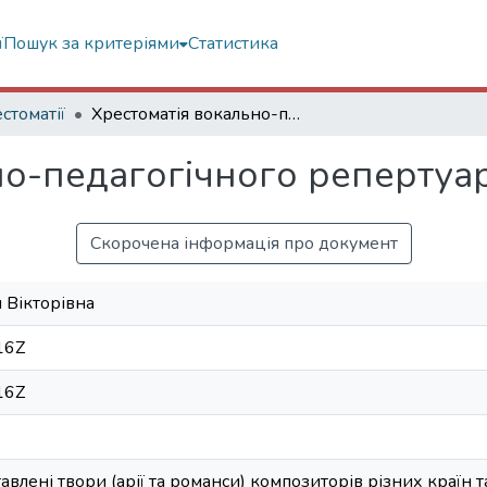
ї
Пошук за критеріями
Статистика
стоматії
Хрестоматія вокально-педагогічного репертуару
но-педагогічного репертуа
Скорочена інформація про документ
 Вікторівна
16Z
16Z
авлені твори (арії та романси) композиторів різних країн т