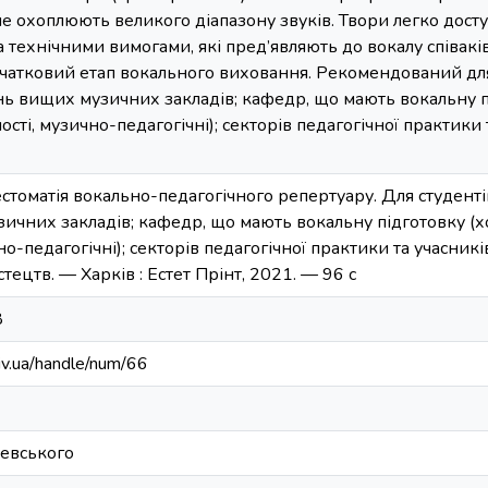
 не охоплюють великого діапазону звуків. Твори легко дост
 технічними вимогами, які пред’являють до вокалу співакі
чатковий етап вокального виховання. Рекомендований для
нь вищих музичних закладів; кафедр, що мають вокальну 
ості, музично-педагогічні); секторів педагогічної практики
стоматія вокально-педагогічного репертуару. Для студент
ичних закладів; кафедр, що мають вокальну підготовку (х
о-педагогічні); секторів педагогічної практики та учасникі
истецтв. — Харків : Естет Прінт, 2021. — 96 с
8
kiv.ua/handle/num/66
ревського