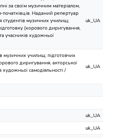
упні за своїм музичним матеріалом,
в‑початківців. Наданий репертуар
 студентів музичних училищ;
uk_UA
підготовку (хорового диригування,
 та учасників художньої
ів музичних училищ; підготовчих
орового диригування, акторської
uk_UA
в художньої самодіяльності /
uk_UA
uk_UA