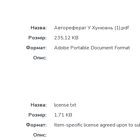
Назва:
Автореферат У Хунюань (1).pdf
Розмір:
235,12 KB
Формат:
Adobe Portable Document Format
Опис:
Назва:
license.txt
Розмір:
1,71 KB
Формат:
Item-specific license agreed upon to s
Опис: