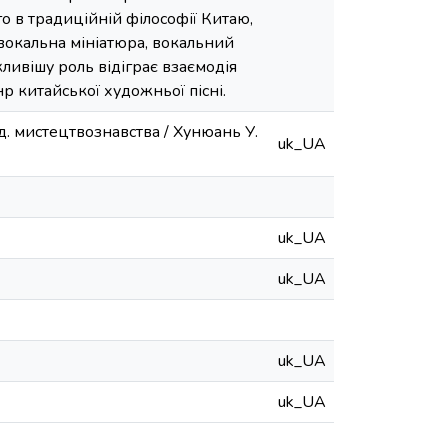
о в традиційній філософії Китаю,
вокальна мініатюра, вокальний
ливішу роль відіграє взаємодія
 китайської художньої пісні.
нд. мистецтвознавства / Хунюань У.
uk_UA
uk_UA
uk_UA
uk_UA
uk_UA