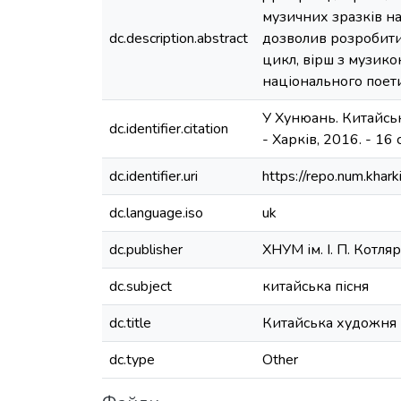
музичних зразків на
dc.description.abstract
дозволив розробити
цикл, вірш з музико
національного поети
У Хунюань. Китайськ
dc.identifier.citation
- Харків, 2016. - 16 с
dc.identifier.uri
https://repo.num.khar
dc.language.iso
uk
dc.publisher
ХНУМ ім. І. П. Котля
dc.subject
китайська пісня
dc.title
Китайська художня пі
dc.type
Other