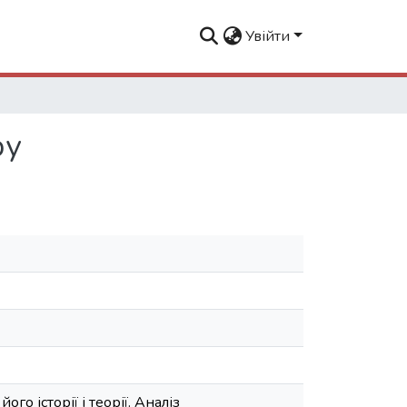
Увійти
ру
о історії і теорії. Аналіз