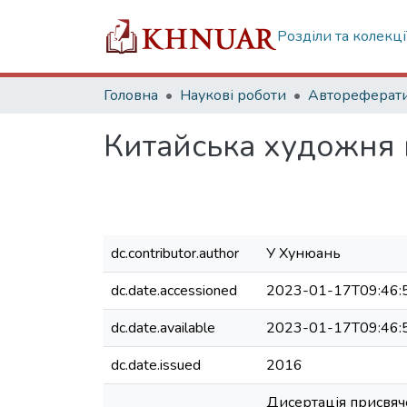
Розділи та колекці
Головна
Наукові роботи
Автореферат
Китайська художня п
dc.contributor.author
У Хунюань
dc.date.accessioned
2023-01-17T09:46:
dc.date.available
2023-01-17T09:46:
dc.date.issued
2016
Дисертація присвяче