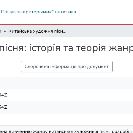
ї
Пошук за критеріями
Статистика
и
Китайська художня пісня: історія та теорія жанру
існя: історія та теорія жан
Скорочена інформація про документ
54Z
54Z
на вивченню жанру китайської художньої пісні, розробці йог