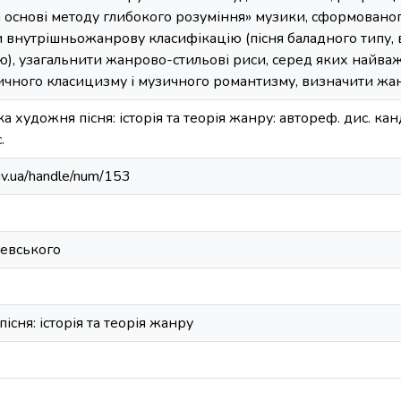
 основі методу глибокого розуміння» музики, сформованог
 внутрішньожанрову класифікацію (пісня баладного типу, 
ю), узагальнити жанрово-стильові риси, серед яких найваж
чного класицизму і музичного романтизму, визначити жанр
а художня пісня: історія та теорія жанру: автореф. дис. ка
.
kiv.ua/handle/num/153
ревського
сня: історія та теорія жанру