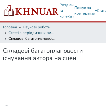
Розділи
Пошук за
та
Стат
критеріями
колекції
Головна
Наукові роботи
Статті з періодичних видань
Складові багатоплановости існування актора на сцені
Складові багатоплановости
існування актора на сцені