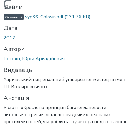
Вантажиться...
Файли
vyp36-Golovin.pdf
(231,76 KB)
Основний
Дата
2012
Автори
Головін, Юрій Аркадійович
Видавець
Харківський національний університет мистецтв імені
І.П. Котляревського
Анотація
У статті окреслено принцип багатоплановости
акторської гри, як зіставлення деяких реальних
протилежностей, які роблять гру актора неднозначною.