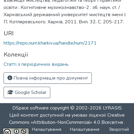
взаємодії мистецтва, педагогіки та теорії і практики
освіти : Когнітивне музикознавство-2 : зб. наук. ст. /
Харківський державний університет мистецтв імені І.
П. Котляревського. Харків, 2011. Вип. 32. С. 205-217.
URI
https://repo.num.kharkiv.ua/handle/num/2171
Колекції
Статті з періодичних видань
Повна інформація про документ
Google Scholar
DSpace software
copyright © 2002-2026
LYRASIS
Цей контент доступний на умовах ліцензії
Creative
Commons «Attribution-NonCommercial» 4.0 Всесвітня
.
Налаштування
Налаштування
Зворотній