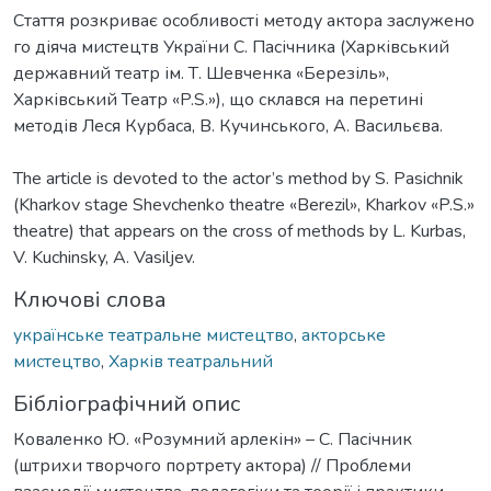
Стаття розкриває особливості методу актора заслужено
го діяча мистецтв України С. Пасічника (Харківський
державний театр ім. Т. Шевченка «Березіль»,
Харківський Театр «P.S.»), що склався на перетині
методів Леся Курбаса, В. Кучинського, А. Васильєва.
The article is devoted to the actor’s method by S. Pasichnik
(Kharkov stage Shevchenko theatre «Berezil», Kharkov «P.S.»
theatre) that appears on the cross of methods by L. Kurbas,
V. Kuchinsky, A. Vasiljev.
Ключові слова
українське театральне мистецтво
,
акторське
мистецтво
,
Харків театральний
Бібліографічний опис
Коваленко Ю. «Розумний арлекін» – С. Пасічник
(штрихи творчого портрету актора) // Проблеми