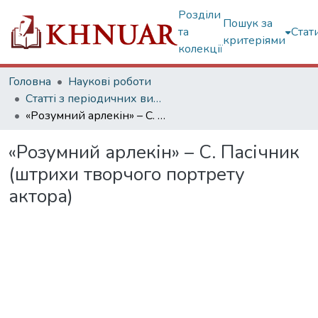
Розділи
Пошук за
та
Стат
критеріями
колекції
Головна
Наукові роботи
Статті з періодичних видань
«Розумний арлекін» – С. Пасічник (штрихи творчого портрету актора)
«Розумний арлекін» – С. Пасічник
(штрихи творчого портрету
актора)