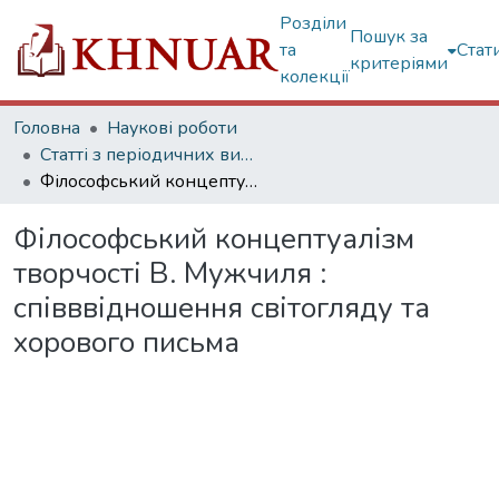
Розділи
Пошук за
та
Стат
критеріями
колекції
Головна
Наукові роботи
Статті з періодичних видань
Філософський концептуалізм творчості В. Мужчиля : співввідношення світогляду та хорового письма
Філософський концептуалізм
творчості В. Мужчиля :
співввідношення світогляду та
хорового письма