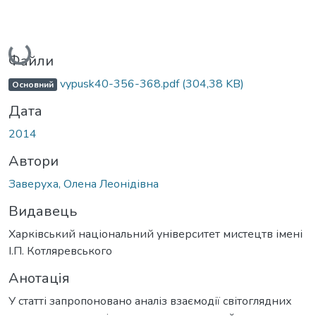
Вантажиться...
Файли
vypusk40-356-368.pdf
(304,38 KB)
Основний
Дата
2014
Автори
Заверуха, Олена Леонідівна
Видавець
Харківський національний університет мистецтв імені
І.П. Котляревського
Анотація
У статті запропоновано аналіз взаємодії світоглядних