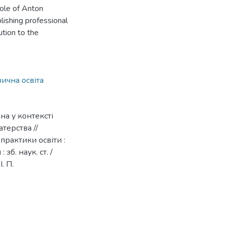
role of Anton
lishing professional
ution to the
ична освіта
на у контексті
терства //
 практики освіти :
зб. наук. ст. /
. П.