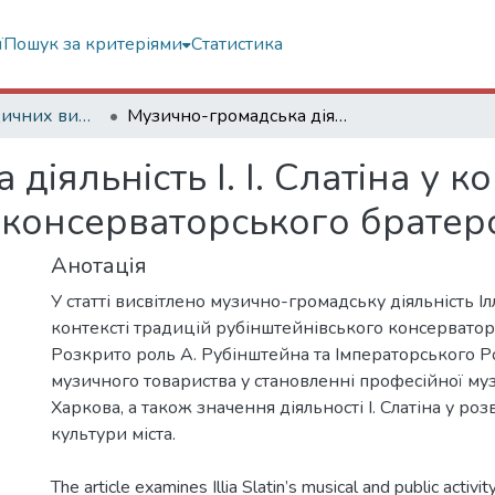
ї
Пошук за критеріями
Статистика
Статті з періодичних видань
Музично-громадська діяльність І. І. Слатіна у контексті традицій рубінштейнівського консерваторського братерства
іяльність І. І. Слатіна у к
 консерваторського братер
Анотація
У статті висвітлено музично-громадську діяльність Ілл
контексті традицій рубінштейнівського консерватор
Розкрито роль А. Рубінштейна та Імператорського Р
музичного товариства у становленні професійної муз
Харкова, а також значення діяльності І. Слатіна у ро
культури міста.
The article examines Illia Slatin’s musical and public activit