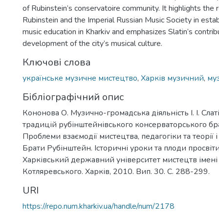
of Rubinstein’s conservatoire community. It highlights the 
Rubinstein and the Imperial Russian Music Society in estab
music education in Kharkiv and emphasizes Slatin’s contrib
development of the city’s musical culture.
Ключові слова
українське музичне мистецтво
,
Харків музичний
,
муз
Бібліографічний опис
Кононова О. Музично-громадська діяльність І. І. Слаті
традицій рубінштейнівського консерваторського бра
Проблеми взаємодії мистецтва, педагогіки та теорії і
Брати Рубінштейн. Історичні уроки та плоди просвіти : 
Харківський державний університет мистецтв імені І
Котляревського. Харків, 2010. Вип. 30. С. 288-299.
URI
https://repo.num.kharkiv.ua/handle/num/2178