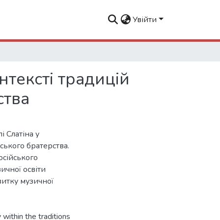
Увійти
онтексті традицій
ства
і Слатіна у
ського братерства.
осійського
ичної освіти
звитку музичної
y within the traditions