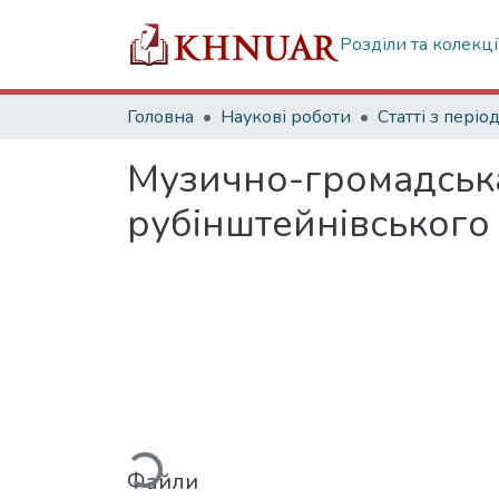
Розділи та колекці
Головна
Наукові роботи
Музично-громадська д
рубінштейнівського
Вантажиться...
Файли