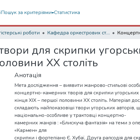
ї
Пошук за критеріями
Статистика
істерські роботи
Кафедра оркестрових струнних інструментів
твори для скрипки угорськ
половини ХХ століть
Анотація
Мета дослідження – виявити жанрово-стильові особ
концертно-камерних творів для скрипки угорських
кінця ХІХ – першої половини ХХ століть. Матеріал д
складають найпоказовіші твори угорських авторів,
національно-особливе у трактовці концертно-
камерних жанрів : «Блискуча фантазія» на теми з оп
«Кармен» для
скрипки і фортепіано Є. Хубаї, Друга рапсодія для с