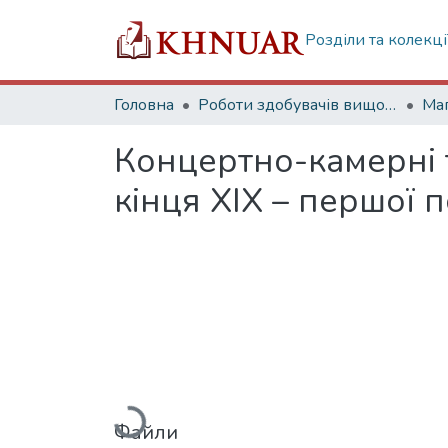
Розділи та колекці
Головна
Роботи здобувачів вищої освіти
Маг
Концертно-камерні 
кінця ХІХ – першої 
Вантажиться...
Файли