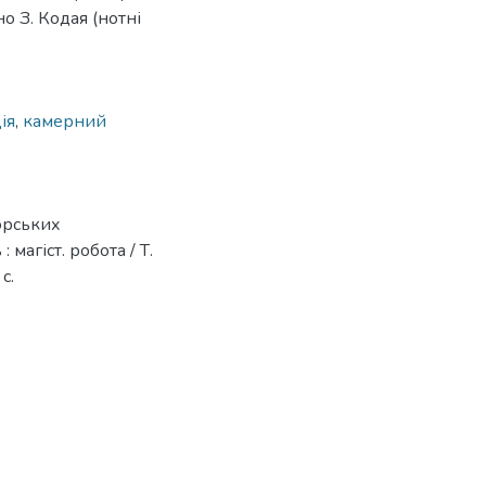
но З. Кодая (нотні
ія
,
камерний
орських
магіст. робота / Т.
с.