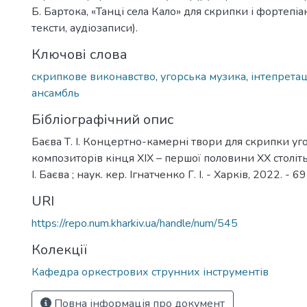
Б. Бартока, «Танці села Кало» для скрипки і фортепіа
тексти, аудіозаписи).
Ключові слова
скрипкове виконавство
,
угорська музика
,
інтепретац
ансамбль
Бібліографічний опис
Баєва Т. І. Концертно-камерні твори для скрипки уг
композиторів кінця ХІХ – першої половини ХХ століть : 
І. Баєва ; наук. кер. Ігнатченко Г. І. - Харків, 2022. - 69 
URI
https://repo.num.kharkiv.ua/handle/num/545
Колекції
Кафедра оркестрових струнних інструментів
Повна інформація про документ