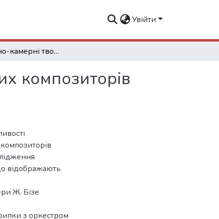
Увійти
Концертно-камерні твори для скрипки угорських композиторів кінця ХІХ – першої половини ХХ століть
их композиторів
ливості
 композиторів
ослідження
 що відображають
ери Ж. Бізе
крипки з оркестром