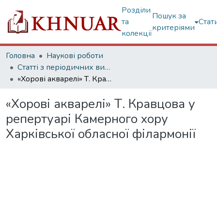
Розділи
Пошук за
та
Стат
критеріями
колекції
Головна
Наукові роботи
Статті з періодичних видань
«Хорові акварелі» Т. Кравцова у репертуарі Камерного хору Харківської обласної філармонії
«Хорові акварелі» Т. Кравцова у
репертуарі Камерного хору
Харківської обласної філармонії