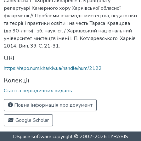
Савельєва Г. «Хорові акварелі» Т. Кравцова у
репертуарі Камерного хору Харківської обласної
філармонії // Проблеми взаємодії мистецтва, педагогіки
та теорії і практики освіти : на честь Тараса Кравцова
(до 90-ліття) : зб. наук. ст. / Харківський національний
університет мистецтв імені І. П. Котляревського. Харків,
2014. Вип. 39. С. 21-31.
URI
https://repo.num.kharkiv.ua/handle/num/2122
Колекції
Статті з періодичних видань
Повна інформація про документ
Google Scholar
DSpace software
copyright © 2002-2026
LYRASIS