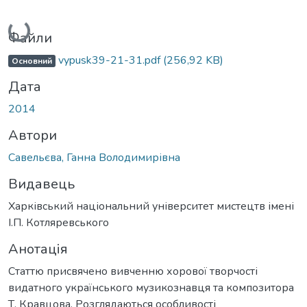
Вантажиться...
Файли
vypusk39-21-31.pdf
(256,92 KB)
Основний
Дата
2014
Автори
Савельєва, Ганна Володимирівна
Видавець
Харківський національний університет мистецтв імені
І.П. Котляревського
Анотація
Статтю присвячено вивченню хорової творчості
видатного українського музикознавця та композитора
Т. Кравцова. Розглядаються особливості