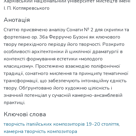
Харківський національний університет мистецтв імені
І. П. Котляревського
Анотація
Статтю присвячено аналізу Сонати № 2 для скрипки та
фортепіано op. 36a Ферруччо Бузоні як ключового
твору перехідного періоду його творчості. Розкрито
особливості архітектоніки й циклічної драматургії в
контексті формування естетики «молодого
класицизму». Простежено взаємодію поліфонічної
традиції, сонатного мислення та принципу тематичної
трансформації, що забезпечують інтонаційну єдність
твору. Обґрунтовано його художню цілісність і
значний потенціал у сучасній камерно-ансамблевій
практиці.
Ключові слова
творчість італійських композиторів 19-20 століття
,
камерна творчість композитора