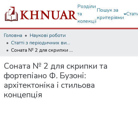
Розділи
Пошук за
та
Стат
критеріями
колекції
Головна
Наукові роботи
Статті з періодичних видань
Соната № 2 для скрипки та фортепіано Ф. Бузоні: архітектоніка і стильова концепція
Соната № 2 для скрипки та
фортепіано Ф. Бузоні:
архітектоніка і стильова
концепція