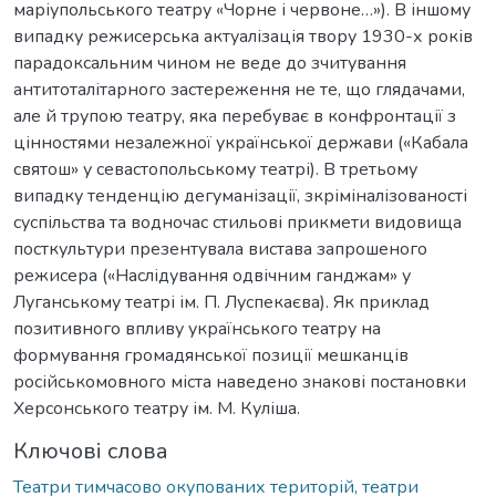
маріупольського театру «Чорне і червоне…»). В іншому
випадку режисерська актуалізація твору 1930-х років
парадоксальним чином не веде до зчитування
антитоталітарного застереження не те, що глядачами,
але й трупою театру, яка перебуває в конфронтації з
цінностями незалежної української держави («Кабала
святош» у севастопольському театрі). В третьому
випадку тенденцію дегуманізації, зкріміналізованості
суспільства та водночас стильові прикмети видовища
посткультури презентувала вистава запрошеного
режисера («Наслідування одвічним ганджам» у
Луганському театрі ім. П. Луспекаєва). Як приклад
позитивного впливу українського театру на
формування громадянської позиції мешканців
російськомовного міста наведено знакові постановки
Херсонського театру ім. М. Куліша.
Ключові слова
Театри тимчасово окупованих територій, театри