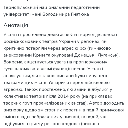
Тернопільський національний педагогічний
університет імені Володимира Гнатюка
Анотація
У статті простежено деякі аспекти творчої діяльності
російськомовних театрів України у регіонах, які
критично потерпіли через агресію рф (тимчасово
анексований Крим та окуповані Донецьк і Луганськ).
Зокрема, акцентується увага на прогнозуючому
суспільному катаклізмі функції вистав. У статті
аналізується, які знакові вистави були випущені
театрами цих міст в п’ятиріччя перед військовою
агресією. Також простежено, які зміни відбулися у
колективах театрів після 2014 року (на прикладах
творчих груп проаналізованих вистав). Автор доходить
висновку щодо змістовних перетинів подій примусової
зміни влади, зображених у виставі, та подій, які
відбулися в цьому регіоні невдовзі (вистава