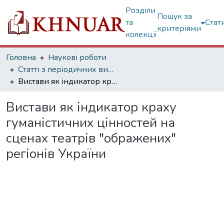
Розділи
Пошук за
та
Стат
критеріями
колекції
Головна
Наукові роботи
Статті з періодичних видань
Вистави як індикатор краху гуманістичних цінностей на сценах театрів "ображених" регіонів України
Вистави як індикатор краху
гуманістичних цінностей на
сценах театрів "ображених"
регіонів України