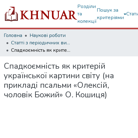
Розділи
Пошук за
та
Стат
критеріями
колекції
Головна
Наукові роботи
Статті з періодичних видань
Спадкоємність як критерій української картини світу (на прикладі псальми «Олексій, чоловік Божий» О. Кошиця)
Спадкоємність як критерій
української картини світу (на
прикладі псальми «Олексій,
чоловік Божий» О. Кошиця)