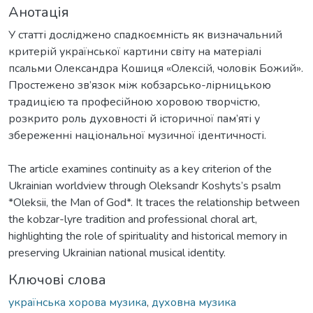
Анотація
У статті досліджено спадкоємність як визначальний
критерій української картини світу на матеріалі
псальми Олександра Кошиця «Олексій, чоловік Божий».
Простежено зв’язок між кобзарсько-лірницькою
традицією та професійною хоровою творчістю,
розкрито роль духовності й історичної пам’яті у
збереженні національної музичної ідентичності.
The article examines continuity as a key criterion of the
Ukrainian worldview through Oleksandr Koshyts’s psalm
*Oleksii, the Man of God*. It traces the relationship between
the kobzar-lyre tradition and professional choral art,
highlighting the role of spirituality and historical memory in
preserving Ukrainian national musical identity.
Ключові слова
українська хорова музика
,
духовна музика