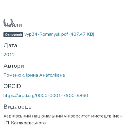
Вантажиться...
Файли
vyp34-Romanyuk.pdf
(407,47 KB)
Основний
Дата
2012
Автори
Романюк, Ірина Анатоліївна
ORCID
https://orcid.org/0000-0001-7900-5960
Видавець
Харківський національний університет мистецтв імені
І.П. Котляревського