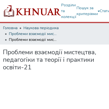
Розділи
Пошук за
та
Стат
критеріями
колекції
Головна
Наукова періодика
Проблеми взаємодії мистецтва, педагогіки та теорії і практики освіти
Проблеми взаємодії мистецтва, педагогіки та теорії і практики освіти-21
Проблеми взаємодії мистецтва,
педагогіки та теорії і практики
освіти-21