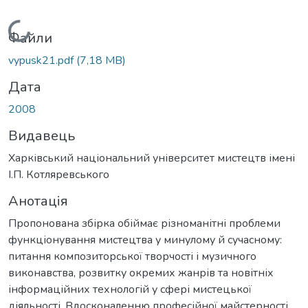
Вантажиться...
Файли
vypusk21.pdf
(7,18 MB)
Дата
2008
Видавець
Харківський національний університет мистецтв імені
І.П. Котляревського
Анотація
Пропонована збірка обіймає різноманітні проблеми
функціонування мистецтва у минулому й сучасному:
питання композиторської творчості і музичного
виконавства, розвитку окремих жанрів та новітніх
інформаційних технологій у сфері мистецької
діяльності. Вдосконаленню професійної майстерності