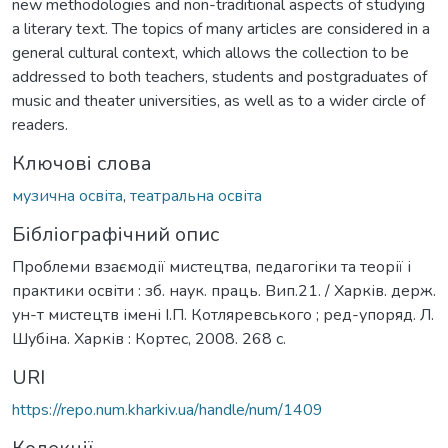
new methodologies and non-traditional aspects of studying
a literary text. The topics of many articles are considered in a
general cultural context, which allows the collection to be
addressed to both teachers, students and postgraduates of
music and theater universities, as well as to a wider circle of
readers.
Ключові слова
музична освіта
,
театральна освіта
Бібліографічний опис
Проблеми взаємодії мистецтва, педагогіки та теорії і
практики освіти : зб. наук. праць. Вип.21. / Харків. держ.
ун-т мистецтв імені І.П. Котляревського ; ред-упоряд. Л.
Шубіна. Xарків : Кортес, 2008. 268 с.
URI
https://repo.num.kharkiv.ua/handle/num/1409