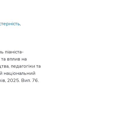
терність
,
 піаніста-
 та вплив на
тва, педагогіки та
кий національний
ів, 2025. Вип. 76.