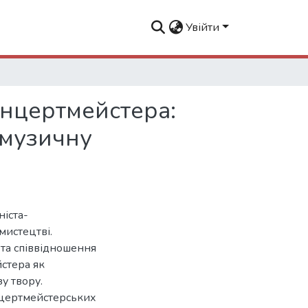
Увійти
онцертмейстера:
 музичну
іста-
мистецтві.
 та співвідношення
йстера як
у твору.
нцертмейстерських