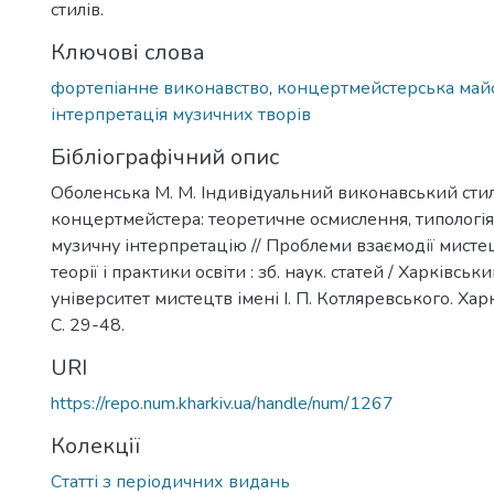
стилів.
Ключові слова
фортепіанне виконавство
,
концертмейстерська майс
інтерпретація музичних творів
Бібліографічний опис
Оболенська М. М. Індивідуальний виконавський стиль
концертмейстера: теоретичне осмислення, типологія
музичну інтерпретацію // Проблеми взаємодії мистец
теорії і практики освіти : зб. наук. статей / Харківсь
університет мистецтв імені І. П. Котляревського. Харк
С. 29-48.
URI
https://repo.num.kharkiv.ua/handle/num/1267
Колекції
Статті з періодичних видань