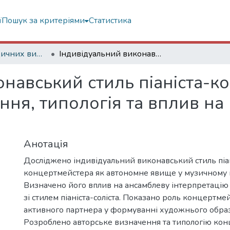
ї
Пошук за критеріями
Статистика
Статті з періодичних видань
Індивідуальний виконавський стиль піаніста-концертмейстера: теоретичне осмислення, типологія та вплив на музичну інтерпретацію
онавський стиль піаніста-к
ння, типологія та вплив на
Анотація
Досліджено індивідуальний виконавський стиль піан
концертмейстера як автономне явище у музичному 
Визначено його вплив на ансамблеву інтерпретацію
зі стилем піаніста-соліста. Показано роль концертме
активного партнера у формуванні художнього образ
Розроблено авторське визначення та типологію ко