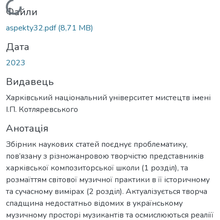
Вантажиться...
Файли
aspekty32.pdf
(8,71 MB)
Дата
2023
Видавець
Харківський національний університет мистецтв імені
І.П. Котляревського
Анотація
Збірник наукових статей поєднує проблематику,
пов’язану з різножанровою творчістю представників
харківської композиторської школи (1 розділ), та
розмаїттям світової музичної практики в її історичному
та сучасному вимірах (2 розділ). Актуалізується творча
спадщина недостатньо відомих в українському
музичному просторі музикантів та осмислюються реаліїї