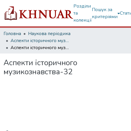
Розділи
Пошук за
та
Стат
критеріями
колекції
Головна
Наукова періодика
Аспекти історичного музикознавства
Аспекти історичного музикознавства-32
Аспекти історичного
музикознавства-32