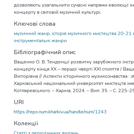
4
дозволяють узагальнити сучасні напрями еволюції і
концерту в світовій музичній культурі.
Ключові слова
музичний жанр
,
історія музичного мистецтва 20-21 с
інструментальні жанри
Бібліографічний опис
Ващенко О. В. Тенденції розвитку зарубіжного інст
концерту кінця ХХ – першої чверті ХХІ століття / Ва
Вікторівна // Аспекти історичного музикознавства : зб
Харківський національний університет мистецтв імені
Котляревського. – Харків, 2024. – Вип. 35. – С. 225-2
URI
https://repo.num.kharkiv.ua/handle/num/1243
Колекції
Статті з періодичних видань