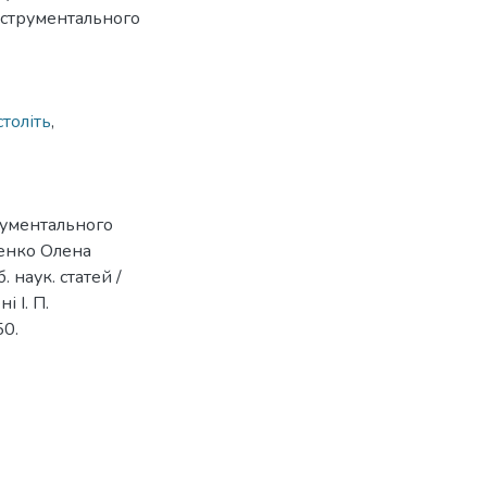
нструментального
толіть
,
рументального
щенко Олена
. наук. статей /
 І. П.
50.