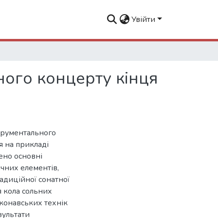
Увійти
ного концерту кінця
струментального
я на прикладі
ено основні
ичних елементів,
адиційної сонатної
 кола сольних
конавських технік
езультати