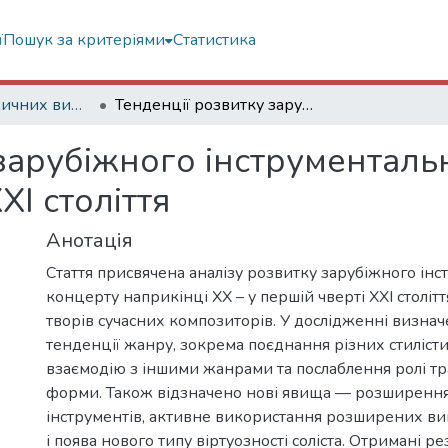
ї
Пошук за критеріями
Статистика
Статті з періодичних видань
Тенденції розвитку зарубіжного інструментального концерту кінця ХХ – першої чверті ХХІ століття
зарубіжного інструменталь
ХІ століття
Анотація
Стаття присвячена аналізу розвитку зарубіжного ін
концерту наприкінці ХХ – у першій чверті ХХІ столітт
творів сучасних композиторів. У дослідженні визнач
тенденції жанру, зокрема поєднання різних стиліст
взаємодію з іншими жанрами та послаблення ролі тр
форми. Також відзначено нові явища — розширення
інструментів, активне використання розширених ви
і поява нового типу віртуозності соліста. Отримані р