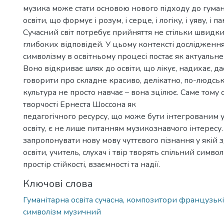
музика може стати основою нового підходу до гумані
освіти, що формує і розум, і серце, і логіку, і уяву, і пам
Сучасний світ потребує прийняття не стільки швидки
глибоких відповідей. У цьому контексті дослідженн
символізму в освітньому процесі постає як актуальне
Воно відкриває шлях до освіти, що лікує, надихає, д
говорити про складне красиво, делікатно, по-людськи
культура не просто навчає – вона зцілює. Саме тому
творчості Ернеста Шоссона як
педагогічного ресурсу, що може бути інтегрованим у
освіту, є не лише питанням музикознавчого інтересу
запропонувати нову мову чуттєвого пізнання у якій 
освіти, учитель, слухач і твір творять спільний симво
простір стійкості, взаємності та надії.
Ключові слова
Гуманітарна освіта сучасна, композитори французькі
символізм музичний