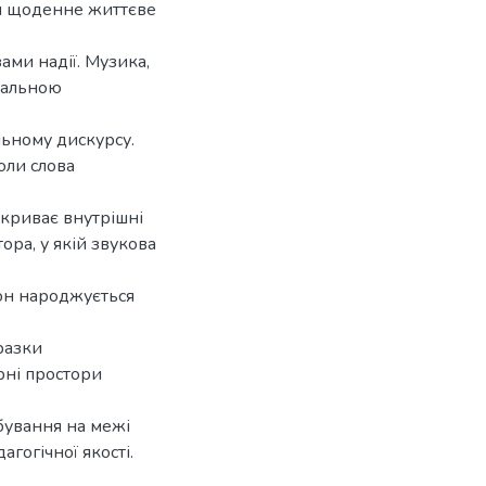
ти щоденне життєве
ами надії. Музика,
кальною
льному дискурсу.
оли слова
дкриває внутрішні
ора, у якій звукова
тон народжується
разки
рні простори
бування на межі
агогічної якості.