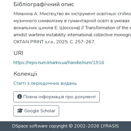
Бібліографічний опис
Міланіна А. Мистецтво як інструмент освітньої стійкос
музичного символізму в гуманітарній освіті в умовах
вокальних циклів Е. Шоссона) // Transformation of the 
amidst wartime instability: international collective monog
OKTAN PRINT s.r.o., 2025. С. 257-267.
URI
https://repo.num.kharkiv.ua/handle/num/1916
Колекції
Статті з періодичних видань
Повна інформація про документ
Google Scholar
DSpace software
copyright © 2002-2026
LYRASIS