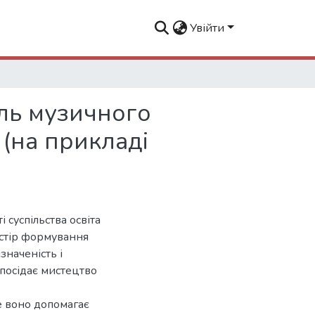
Увійти
оль музичного
 (на прикладі
 суспільства освіта
ростір формування
значеність і
 посідає мистецтво
ме воно допомагає