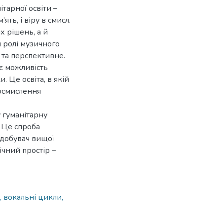
тарної освіти –
’ять, і віру в смисл.
х рішень, а й
я ролі музичного
 та перспективне.
ає можливість
. Це освіта, в якій
 осмислення
 гуманітарну
. Це спроба
здобувач вищої
лічний простір –
, вокальні цикли,