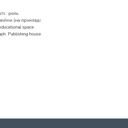
ті : роль
 війни (на прикладі
educational space
raph. Publishing house