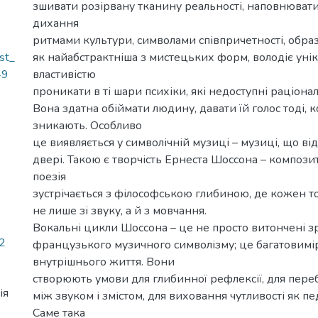
зшивати розірвану тканину реальності, наповнюва
дихання
ритмами культури, символами співпричетності, образ
st_
як найабстрактніша з мистецьких форм, володіє уні
49
властивістю
проникати в ті шари психіки, які недоступні раціона
Вона здатна обіймати людину, давати їй голос тоді, к
зникають. Особливо
це виявляється у символічній музиці – музиці, що ві
двері. Такою є творчість Ернеста Шоссона – композит
поезія
зустрічається з філософською глибиною, де кожен 
не лише зі звуку, а й з мовчання.
Вокальні цикли Шоссона – це не просто витончені з
2
французького музичного символізму; це багатовимі
внутрішнього життя. Вони
створюють умови для глибинної рефлексії, для пере
ія
між звуком і змістом, для виховання чутливості як пед
Саме така