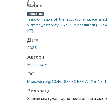
Вантажиться...
Файли
Основний
Transformation_of_the_educational_space_amid
wartime_instability-257-268 розділ.pdf
(357,
KB)
Дата
2025
Автори
Міланіна, А.
DOI
https://doi.org/10.46489/TOTESAWI-25-17-1
Видавець
Харківська гуманітарно-педагогічна академ