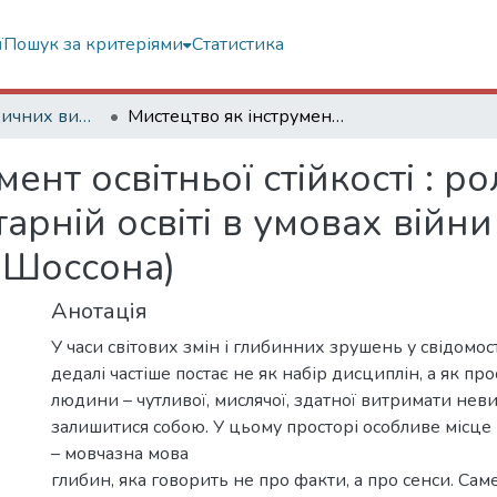
ї
Пошук за критеріями
Статистика
Статті з періодичних видань
Мистецтво як інструмент освітньої стійкості : роль музичного символізму в гуманітарній освіті в умовах війни (на прикладі вокальних циклів Е. Шоссона)
ент освітньої стійкості : р
арній освіті в умовах війни
 Шоссона)
Анотація
У часи світових змін і глибинних зрушень у свідомості
дедалі частіше постає не як набір дисциплін, а як п
людини – чутливої, мислячої, здатної витримати неви
залишитися собою. У цьому просторі особливе місце
– мовчазна мова
глибин, яка говорить не про факти, а про сенси. Са