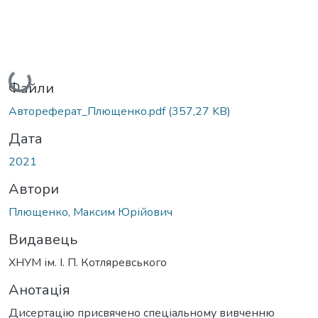
Вантажиться...
Файли
Автореферат_Плющенко.pdf
(357,27 KB)
Дата
2021
Автори
Плющенко, Максим Юрійович
Видавець
ХНУМ ім. І. П. Котляревського
Анотація
Дисертацію присвячено спеціальному вивченню