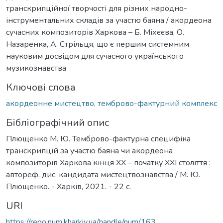
транскрипційної творчості для різних народно-
інструментальних складів за участю баяна / акордеона
сучасних композиторів Харкова – Б. Міхєєва, О.
Назаренка, А. Стрільця, що є першим системним
науковим досвідом для сучасного українського
музикознавства
Ключові слова
акордеонне мистецтво
,
темброво-фактурний комплекс
Бібліографічний опис
Плющенко М. Ю. Темброво-фактурна специфіка
транскрипцій за участю баяна чи акордеона
композиторів Харкова кінця ХХ – початку ХХІ століття :
автореф. дис. кандидата мистецтвознавства / М. Ю.
Плющенко. - Харків, 2021. - 22 с.
URI
https://repo.num.kharkiv.ua/handle/num/163