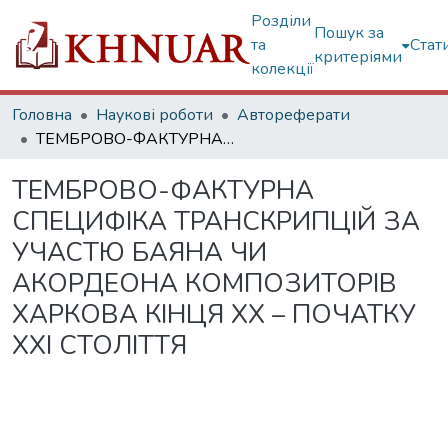
Розділи
Пошук за
та
Стат
критеріями
колекції
Головна
Наукові роботи
Автореферати
ТЕМБРОВО-ФАКТУРНА СПЕЦИФІКА ТРАНСКРИПЦІЙ ЗА УЧАСТЮ БАЯНА ЧИ АКОРДЕОНА КОМПОЗИТОРІВ ХАРКОВА КІНЦЯ ХХ – ПОЧАТКУ ХХІ СТОЛІТТЯ
ТЕМБРОВО-ФАКТУРНА
СПЕЦИФІКА ТРАНСКРИПЦІЙ ЗА
УЧАСТЮ БАЯНА ЧИ
АКОРДЕОНА КОМПОЗИТОРІВ
ХАРКОВА КІНЦЯ ХХ – ПОЧАТКУ
ХХІ СТОЛІТТЯ