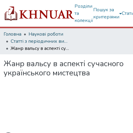
Розділи
Пошук за
та
Стат
критеріями
колекції
Головна
Наукові роботи
Статті з періодичних видань
Жанр вальсу в аспекті сучасного українського мистецтва
Жанр вальсу в аспекті сучасного
українського мистецтва
ься...