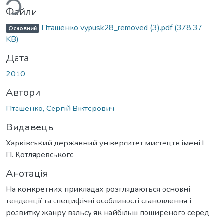
Файли
Пташенко vypusk28_removed (3).pdf
(378,37
Основний
KB)
Дата
2010
Автори
Пташенко, Сергій Вікторович
Видавець
Харківський державний університет мистецтв імені І.
П. Котляревського
Анотація
На конкретних прикладах розглядаються основні
тенденції та специфічні особливості становлення і
розвитку жанру вальсу як найбільш поширеного серед