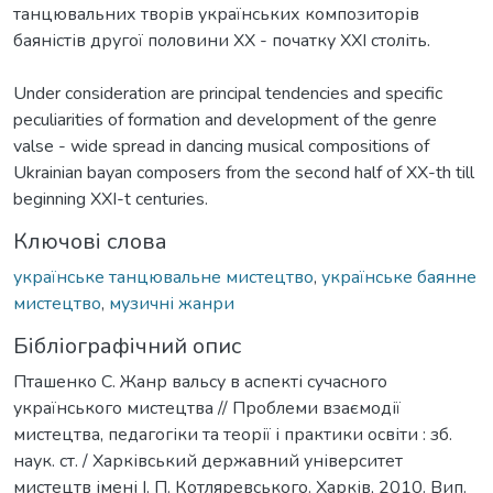
танцювальних творів українських композиторів
баяністів другої половини XX - початку XXI століть.
Under consideration are principal tendencies and specific
peculiarities of formation and development of the genre
valse - wide spread in dancing musical compositions of
Ukrainian bayan composers from the second half of XX-th till
beginning XXI-t centuries.
Ключові слова
українське танцювальне мистецтво
,
українське баянне
мистецтво
,
музичні жанри
Бібліографічний опис
Пташенко С. Жанр вальсу в аспекті сучасного
українського мистецтва // Проблеми взаємодії
мистецтва, педагогіки та теорії і практики освіти : зб.
наук. ст. / Харківський державний університет
мистецтв імені І. П. Котляревського. Харків, 2010. Вип.