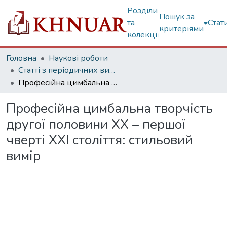
Розділи
Пошук за
та
Стат
критеріями
колекції
Головна
Наукові роботи
Статті з періодичних видань
Професійна цимбальна творчість другої половини ХХ – першої чверті ХХІ століття: стильовий вимір
Професійна цимбальна творчість
другої половини ХХ – першої
чверті ХХІ століття: стильовий
вимір