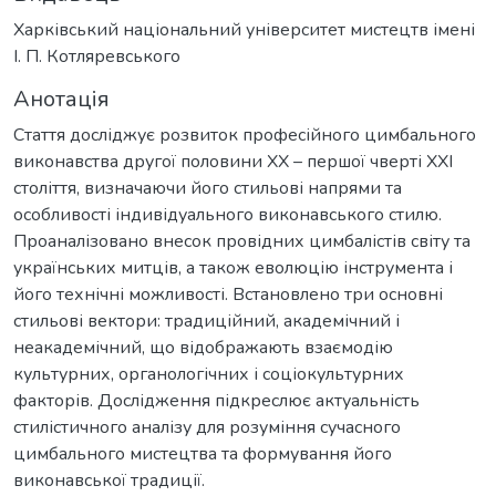
Харківський національний університет мистецтв імені
І. П. Котляревського
Анотація
Стаття досліджує розвиток професійного цимбального
виконавства другої половини ХХ – першої чверті ХХІ
століття, визначаючи його стильові напрями та
особливості індивідуального виконавського стилю.
Проаналізовано внесок провідних цимбалістів світу та
українських митців, а також еволюцію інструмента і
його технічні можливості. Встановлено три основні
стильові вектори: традиційний, академічний і
неакадемічний, що відображають взаємодію
культурних, органологічних і соціокультурних
факторів. Дослідження підкреслює актуальність
стилістичного аналізу для розуміння сучасного
цимбального мистецтва та формування його
виконавської традиції.