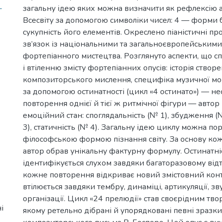
-
загальну ідею яких можна визначити як рефлексію 
Всесвіту за допомогою символіки чисел: 4 — форми б
сукупність його елементів. Окреслено піаністичні про
зв’язок із національними та загальноєвропейським
фортепіанного мистецтва. Розглянуто аспекти, що 
і втіленню змісту фортепіанних опусів: історія ство
композиторського мислення, специфіка музичної мо
за допомогою остинатності (цикл «4 остинато») — н
повторення однієї й тієї ж ритмічної фігури — авто
емоційний стан: споглядальність (№ 1), збудження (№
3), статичність (№ 4). Загальну ідею циклу можна пор
філософською формою пізнання світу. За основу ко
автор обрав унікальну фактурну формулу. Остинатні
ідентифікується слухом завдяки багаторазовому від
кожне повторення відкриває новий змістовний конт
втілюється завдяки тембру, динаміці, артикуляції, з
організації. Цикл «24 прелюдії» став своєрідним тво
і
якому ретельно дібрані й упорядковані певні зразки