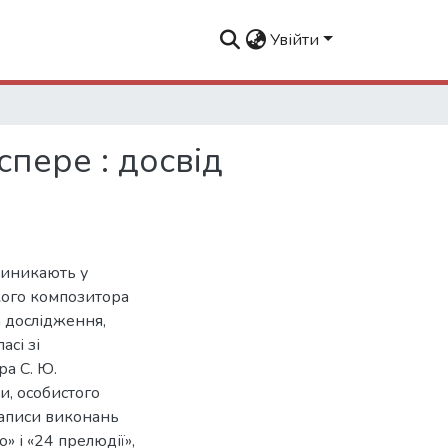
Увійти
пере : досвід
виникають у
кого композитора
 дослідження,
асі зі
ра С. Ю.
и, особистого
записи виконань
» і «24 прелюдії»,