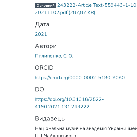
243222-Article Text-559443-1-10
Основний
20211102.pdf
(287,87 KB)
Дата
2021
Автори
Пилипенко, С. О.
ORCID
https://orcid.org/0000-0002-5180-8080
DOI
https://doi.org/10.31318/2522-
4190.2021.131.243222
Видавець
Національна музична академія України імен
П. І. Чайковського