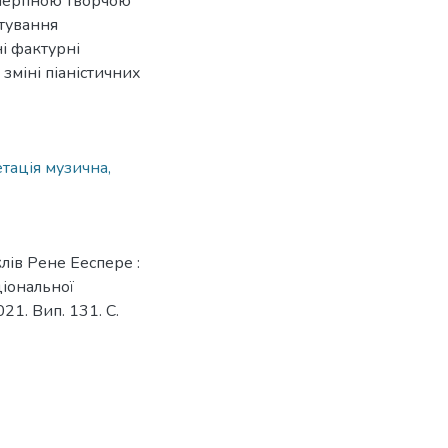
ичерпною творчою
ктування
і фактурні
зміні піаністичних
тація музична,
лів Рене Ееспере :
ціональної
21. Вип. 131. С.