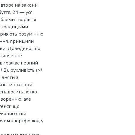
автора на закони
уття, 24 — уся
блеми творів, їх
и традиціями
сприяють розумінню
рення, принципи
ви. Доведено, що
ескінченне
р виражає певний
 2), рухливість (№
івняти з
жної мініатюри
сть досить легко
творенню, але
екст, що
вуковисотній
рчим «портфоліо», у