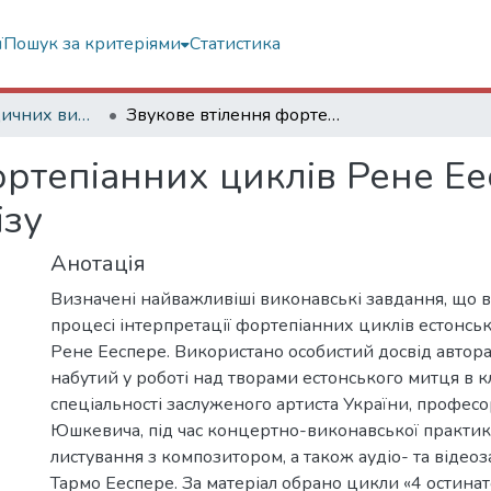
ї
Пошук за критеріями
Статистика
Статті з періодичних видань
Звукове втілення фортепіанних циклів Рене Ееспере : досвід виконавського аналізу
ртепіанних циклів Рене Еес
ізу
Анотація
Визначені найважливіші виконавські завдання, що 
процесі інтерпретації фортепіанних циклів естонсь
Рене Ееспере. Використано особистий досвід автора
набутий у роботі над творами естонського митця в кл
спеціальності заслуженого артиста України, професо
Юшкевича, під час концертно-виконавської практик
листування з композитором, а також аудіо- та відео
Тармо Ееспере. За матеріал обрано цикли «4 остинато