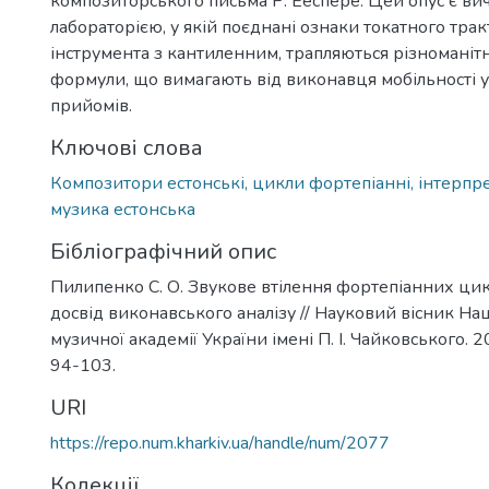
композиторського письма Р. Ееспере. Цей опус є в
лабораторією, у якій поєднані ознаки токатного тра
інструмента з кантиленним, трапляються різноманітн
формули, що вимагають від виконавця мобільності у 
прийомів.
Ключові слова
Композитори естонські, цикли фортепіанні, інтерпре
музика естонська
Бібліографічний опис
Пилипенко С. О. Звукове втілення фортепіанних цик
досвід виконавського аналізу // Науковий вісник На
музичної академії України імені П. І. Чайковського. 20
94-103.
URI
https://repo.num.kharkiv.ua/handle/num/2077
Колекції