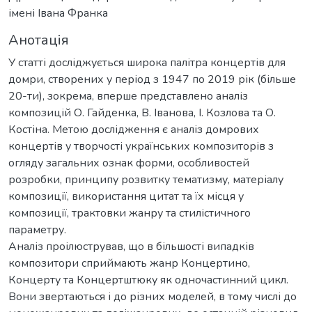
імені Івана Франка
Анотація
У статті досліджується широка палітра концертів для
домри, створених у період з 1947 по 2019 рік (більше
20-ти), зокрема, вперше представлено аналіз
композицій О. Гайденка, В. Іванова, І. Козлова та О.
Костіна. Метою дослідження є аналіз домрових
концертів у творчості українських композиторів з
огляду загальних ознак форми, особливостей
розробки, принципу розвитку тематизму, матеріалу
композиції, використання цитат та їх місця у
композиції, трактовки жанру та стилістичного
параметру.
Аналіз проілюстрував, що в більшості випадків
композитори сприймають жанр Концертино,
Концерту та Концертштюку як одночастинний цикл.
Вони звертаються і до різних моделей, в тому числі до