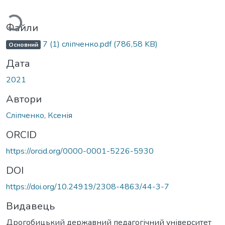
ажиться...
Файли
7 (1) сліпченко.pdf
(786,58 KB)
Основний
Дата
2021
Автори
Сліпченко, Ксенія
ORCID
https://orcid.org/0000-0001-5226-5930
DOI
https://doi.org/10.24919/2308-4863/44-3-7
Видавець
Дрогобицький державний педагогічний університет