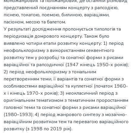
моножанрових та поліжанрових, де останній різновид
представлений поєднанням концерту з рапсодією,
піснею, токатою, поемою, билиною, варіаціями,
пасіоном, месою та балетом.
У результаті дослідження пропонується типологія та
періодизація домрового концерту. Також було
виявлено чотири етапи розвитку концерту: 1) період
неофольклоризму з використанням секвентного
розвитку тем у розробці та сонатної форми з рисами
варіаційної та рапсодичної (1947 кінець 1950-х років);
2) період неофольклоризму з тональним
перетворенням теми, її варіантів та сонатної форми з
особливостями варіаційної та куплетної (початок 1960-
х і кінець 1970-х років); 3) неокласичний період з
оригінальним тематизмом з тематичним проростанням
головної теми та сонатної форми з рисами варіаційної
(1980–1993); 4) період жанрового синтезу з мозаїчно-
варіаційним розвитком тем та перевагою варіаційного
розвитку (з 1998 по 2019 рік).