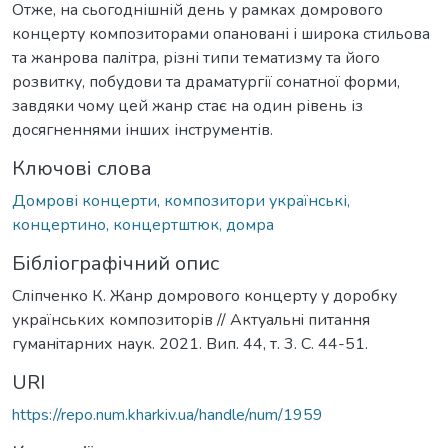
Отже, на сьогоднішній день у рамках домрового
концерту композиторами опановані і широка стильова
та жанрова палітра, різні типи тематизму та його
розвитку, побудови та драматургії сонатної форми,
завдяки чому цей жанр стає на один рівень із
досягненнями інших інструментів.
Ключові слова
Домрові концерти, композитори українські,
концертино, концертштюк, домра
Бібліографічний опис
Сліпченко К. Жанр домрового концерту у доробку
українських композиторів // Актуальнi питання
гуманiтарних наук. 2021. Вип. 44, т. 3. С. 44-51.
URI
https://repo.num.kharkiv.ua/handle/num/1959