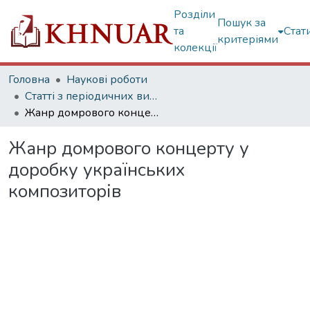
Розділи
Пошук за
та
Стат
критеріями
колекції
Головна
Наукові роботи
Статті з періодичних видань
Жанр домрового концерту у доробку українських композиторів
Жанр домрового концерту у
доробку українських
композиторів